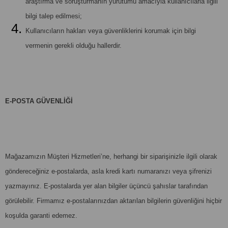
araştırma ve soruşturmanın yürütümü amacıyla kullanıcılarla ilgili
bilgi talep edilmesi;
Kullanıcıların hakları veya güvenliklerini korumak için bilgi
vermenin gerekli olduğu hallerdir.
E-POSTA GÜVENLİĞİ
Mağazamızın Müşteri Hizmetleri’ne, herhangi bir siparişinizle ilgili olarak
göndereceğiniz e-postalarda, asla kredi kartı numaranızı veya şifrenizi
yazmayınız. E-postalarda yer alan bilgiler üçüncü şahıslar tarafından
görülebilir. Firmamız e-postalarınızdan aktarılan bilgilerin güvenliğini hiçbir
koşulda garanti edemez.