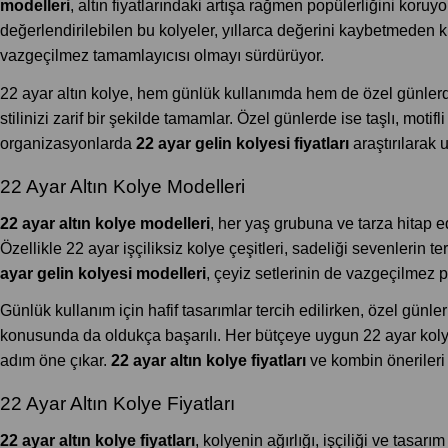
modelleri
, altın fiyatlarındaki artışa rağmen popülerliğini koruy
değerlendirilebilen bu kolyeler, yıllarca değerini kaybetmeden kull
vazgeçilmez tamamlayıcısı olmayı sürdürüyor.
22 ayar altın kolye, hem günlük kullanımda hem de özel günlerde r
stilinizi zarif bir şekilde tamamlar. Özel günlerde ise taşlı, moti
organizasyonlarda
22 ayar gelin kolyesi fiyatları
araştırılarak 
22 Ayar Altın Kolye Modelleri
22 ayar altın kolye modelleri
, her yaş grubuna ve tarza hitap e
Özellikle 22 ayar işçiliksiz kolye çeşitleri, sadeliği sevenlerin t
ayar gelin kolyesi modelleri
, çeyiz setlerinin de vazgeçilmez pa
Günlük kullanım için hafif tasarımlar tercih edilirken, özel günle
konusunda da oldukça başarılı. Her bütçeye uygun 22 ayar kolye mo
adım öne çıkar.
22 ayar altın kolye fiyatları
ve kombin önerileri
22 Ayar Altın Kolye Fiyatları
22 ayar altın kolye fiyatları
, kolyenin ağırlığı, işçiliği ve tasar