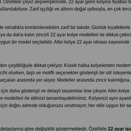
or. Özellikle çeyiz alışverişlerinde, 22 ayar gelin kolyesi fiyatl
anılabiliyor. Zarif işçiliği ve altının doğal ışıltısıyla, en çok te
ahatlıkla kombinlenebilen zarif bir takıdır. Günlük kıyafetlerle b
fli ya da daha kalın zincirli 22 ayar kolye modelleri ile dikkat çek
uygun bir model seçilebilir. Altın kolye 22 ayar olması sayesind
den çeşitliliğiyle dikkat çekiyor. Klasik halka kolyelerden moder
ercihi olurken, taşlı ve motifli seçenekler gösterişli bir stil ist
rçaları arasında yer alıyor. Modeller arasında zincir kalınlığına,
r için daha gösterişli ve detaylı tasarımlar öne çıkıyor. Altın kol
delleri ile stilinizi tamamlayabilirsiniz. Kolyenizi aynı ayarda 
 için doğru adreste olduğunuzu unutmayın; her stile uygun bir s
ım detaylarına göre değişiklik göstermektedir. Özellikle
22 ayar işç