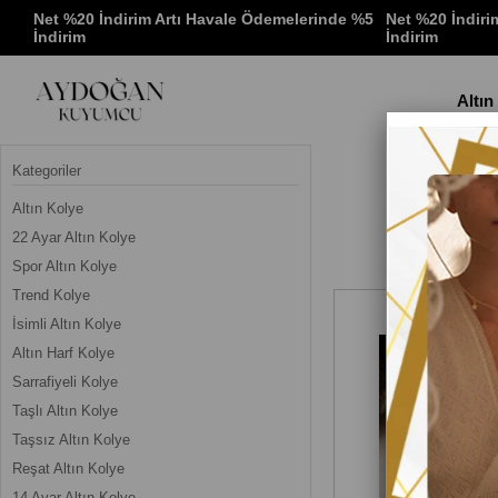
 %5
Net %20 İndirim Artı Havale Ödemelerinde %5
Net %20 İndiri
İndirim
İndirim
Altın
Kategoriler
Altın Kolye
22 Ayar Altın Kolye
Spor Altın Kolye
Trend Kolye
İsimli Altın Kolye
Altın Harf Kolye
Sarrafiyeli Kolye
Taşlı Altın Kolye
Taşsız Altın Kolye
Reşat Altın Kolye
14 Ayar Altın Kolye