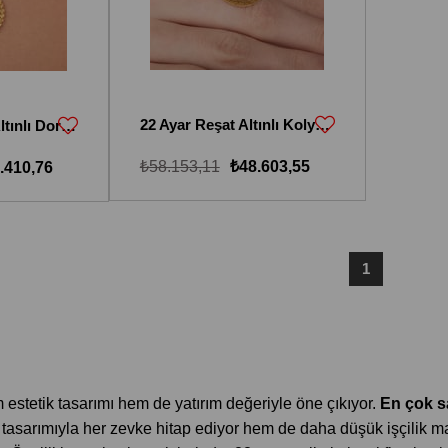
22 Ayar Reşat Altınlı Kolye 22KKL105
22 Ayar Çeyrek Altınlı Dorika Toplu Kolye
₺58.153,11
₺48.603,55
.410,76
1
 estetik tasarımı hem de yatırım değeriyle öne çıkıyor.
En çok sa
e tasarımıyla her zevke hitap ediyor hem de daha düşük işçilik ma