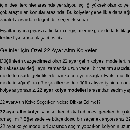
için ideal tercihler arasında yer alıyor. İşçiliği yüksek olan kolye
çok araştırılan konular arasında. Bu kolyeler genellikle daha ağı
zarafet açısından değerli bir seçenek sunar.
Fiyatlar ayrıca piyasa altın kuru değişimlerine göre de farklılı
kolye
fiyatlarına ulaşabilirsiniz.
Gelinler İçin Özel 22 Ayar Altın Kolyeler
Düğünlerin vazgeçilmezi olan 22 ayar gelin kolyesi modelleri, 
bir aksesuar değil aynı zamanda uzun vadeli bir yatırım aracıdır. 2
modelleri sade gelinliklerle harika bir uyum sağlar. Farklı motifler
modelin ağırlığına göre şekillense de düğün alışverişinin en ö
kolye arıyorsanız,
22 ayar kolye modelleri
arasından seçim yapa
22 Ayar Altın Kolye Seçerken Nelere Dikkat Edilmeli?
22 ayar altın kolye
satın alırken dikkat edilmesi gereken birçok 
amaçlı mı? Eğer sade ve bütçe dostu bir seçenek arıyorsanız 22 ay
22 ayar kolye modelleri arasında seçim yaparken kolyenin uzunlu