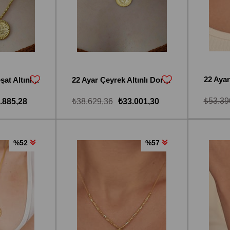
22 Ayar Yarım Reşat Altınlı Dorika Toplu Kolye
22 Ayar Çeyrek Altınlı Dorika Toplu Kolye
₺53.39
.885,28
₺38.629,36
₺33.001,30
%52
%57