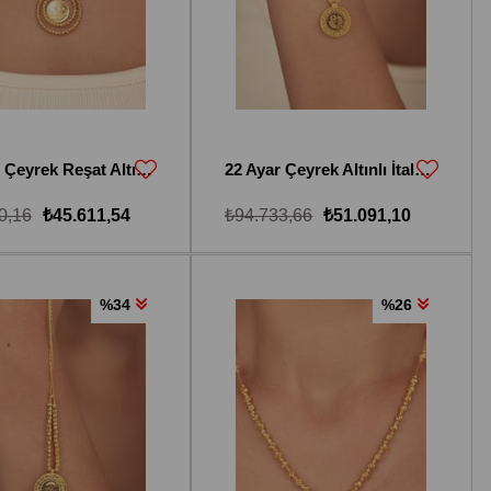
22 Ayar Çeyrek Reşat Altınlı Dorika Toplu Kolye
22 Ayar Çeyrek Altınlı İtalyan Tasarım Kolye
0,16
₺45.611,54
₺94.733,66
₺51.091,10
%34
%26