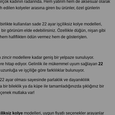
arı birçok kadının radarında. Hem yatırım hem de aksesuar olarak
rcih edilen kolyeler arasına giren bu ürünler, özel günlerin
irlikte kullanılan sade 22 ayar işçiliksiz kolye modelleri,
ici bir görünüm elde edebilirsiniz. Özellikle düğün, nişan gibi
e hem hafiflikten ödün vermez hem de gösterişten.
n zincir modellere kadar geniş bir yelpaze sunuluyor.
eyenlere hitap ediyor. Gelinlik ile mükemmel uyum sağlayan
22
 uzunluğa ve işçiliğe göre farklılıklar bulunuyor.
ye 22 ayar olması sayesinde parlaklık ve dayanıklılık
bir bileklik ya da küpe ile tamamladığınızda şıklığınız bir
eçenek mutlaka var!
iliksiz kolye
modelleri, uygun fiyatlı seçenekler arayanlar