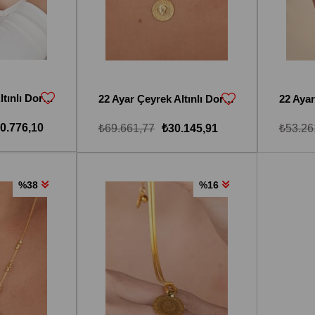
22 Ayar Çeyrek Altınlı Dorika Toplu İtalyan Tasarım Kolye
22 Ayar Çeyrek Altınlı Dorika Toplu Kolye
0.776,10
₺69.661,77
₺30.145,91
₺53.26
%38
%16