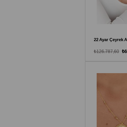
₺126.787,60
₺6