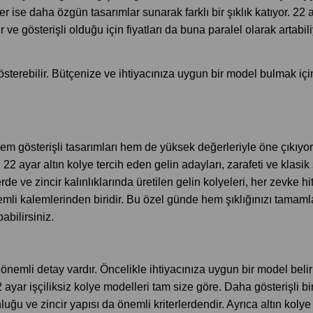
ler ise daha özgün tasarımlar sunarak farklı bir şıklık katıyor. 22 
r ve gösterişli olduğu için fiyatları da buna paralel olarak artab
k gösterebilir. Bütçenize ve ihtiyacınıza uygun bir model bulmak 
hem gösterişli tasarımları hem de yüksek değerleriyle öne çıkıy
2 ayar altın kolye tercih eden gelin adayları, zarafeti ve klasik ş
de ve zincir kalınlıklarında üretilen gelin kolyeleri, her zevke hita
nemli kalemlerinden biridir. Bu özel günde hem şıklığınızı tam
bilirsiniz.
önemli detay vardır. Öncelikle ihtiyacınıza uygun bir model belir
ar işçiliksiz kolye modelleri tam size göre. Daha gösterişli bir g
ğu ve zincir yapısı da önemli kriterlerdendir. Ayrıca altın koly