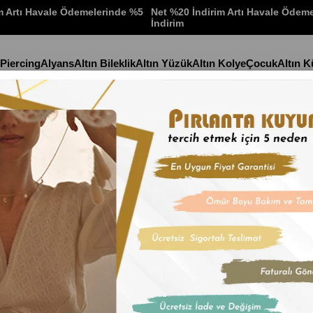
m Artı Havale Ödemelerinde %5
Net %20 İndirim Artı Havale Ödem
İndirim
 Piercing
Alyans
Altın Bileklik
Altın Yüzük
Altın Kolye
Çocuk
Altın 
Anasayfa
Altın Kolye
22 
%31
%31