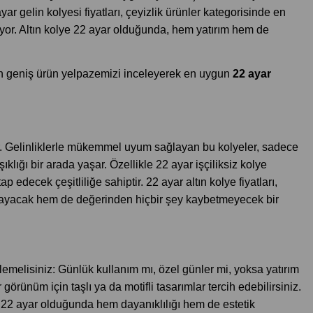
ayar gelin kolyesi fiyatları, çeyizlik ürünler kategorisinde en
iliyor. Altın kolye 22 ayar olduğunda, hem yatırım hem de
için geniş ürün yelpazemizi inceleyerek en uygun
22 ayar
or. Gelinliklerle mükemmel uyum sağlayan bu kolyeler, sadece
ıklığı bir arada yaşar. Özellikle 22 ayar işçiliksiz kolye
p edecek çeşitliliğe sahiptir. 22 ayar altın kolye fiyatları,
amlayacak hem de değerinden hiçbir şey kaybetmeyecek bir
lemelisiniz: Günlük kullanım mı, özel günler mi, yoksa yatırım
örünüm için taşlı ya da motifli tasarımlar tercih edebilirsiniz.
e 22 ayar olduğunda hem dayanıklılığı hem de estetik