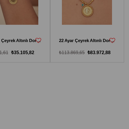
22 Ayar Çeyrek Altınlı Dorika Toplu Kolye
22 Ayar Çeyrek Altınlı Dorika Toplu Kolye
1,61
₺35.105,82
₺113.869,65
₺83.972,88