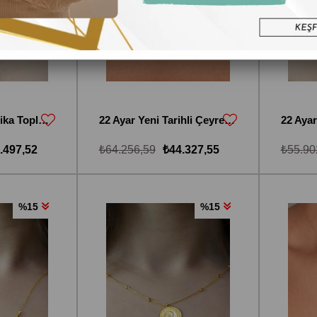
14 Ayar Altın Dorika Toplu 22 Ayar Reşat Altınlı Kolye
22 Ayar Yeni Tarihli Çeyrekli Dorika Toplu Kolye
.497,52
₺64.256,59
₺44.327,55
₺55.90
%15
%15