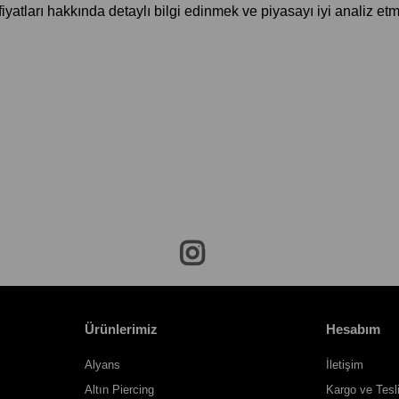
fiyatları hakkında detaylı bilgi edinmek ve piyasayı iyi analiz e
Ürünlerimiz
Hesabım
Alyans
İletişim
Altın Piercing
Kargo ve Tesl