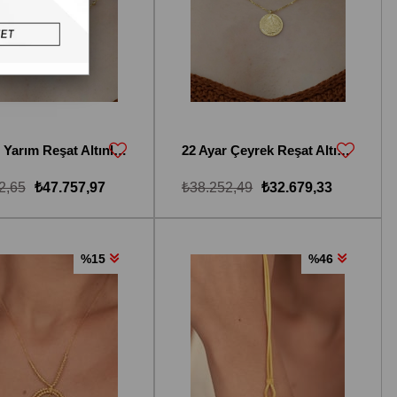
22 Ayar Yarım Reşat Altınlı Dorika Toplu Kolye
22 Ayar Çeyrek Reşat Altınlı Dorika Toplu Kolye
2,65
₺47.757,97
₺38.252,49
₺32.679,33
%15
%46