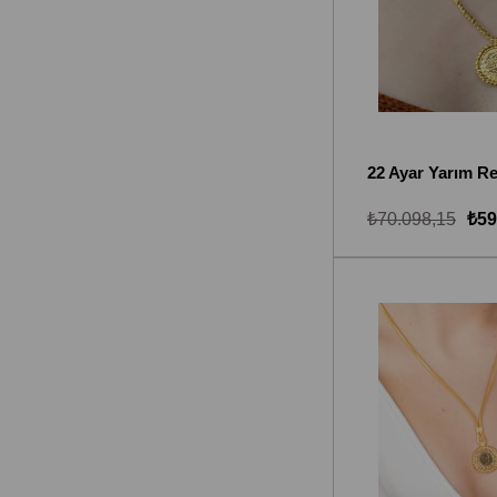
₺70.098,15
₺59