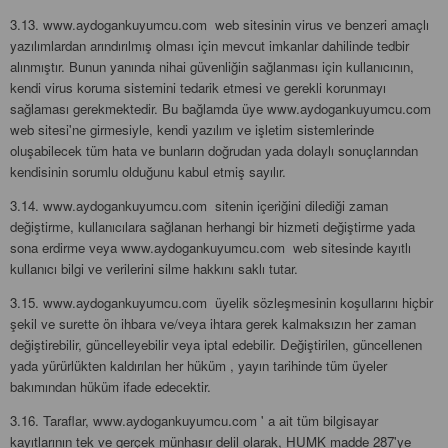
3.13. www.aydogankuyumcu.com web sitesinin virus ve benzeri amaçlı
yazılımlardan arındırılmış olması için mevcut imkanlar dahilinde tedbir
alınmıştır. Bunun yanında nihai güvenliğin sağlanması için kullanıcının,
kendi virus koruma sistemini tedarik etmesi ve gerekli korunmayı
sağlaması gerekmektedir. Bu bağlamda üye www.aydogankuyumcu.com
web sitesi'ne girmesiyle, kendi yazılım ve işletim sistemlerinde
oluşabilecek tüm hata ve bunların doğrudan yada dolaylı sonuçlarından
kendisinin sorumlu olduğunu kabul etmiş sayılır.
3.14. www.aydogankuyumcu.com sitenin içeriğini dilediği zaman
değiştirme, kullanıcılara sağlanan herhangi bir hizmeti değiştirme yada
sona erdirme veya www.aydogankuyumcu.com web sitesinde kayıtlı
kullanıcı bilgi ve verilerini silme hakkını saklı tutar.
3.15. www.aydogankuyumcu.com üyelik sözleşmesinin koşullarını hiçbir
şekil ve surette ön ihbara ve/veya ihtara gerek kalmaksızın her zaman
değiştirebilir, güncelleyebilir veya iptal edebilir. Değiştirilen, güncellenen
yada yürürlükten kaldırılan her hüküm , yayın tarihinde tüm üyeler
bakımından hüküm ifade edecektir.
3.16. Taraflar, www.aydogankuyumcu.com ' a ait tüm bilgisayar
kayıtlarının tek ve gerçek münhasır delil olarak, HUMK madde 287'ye