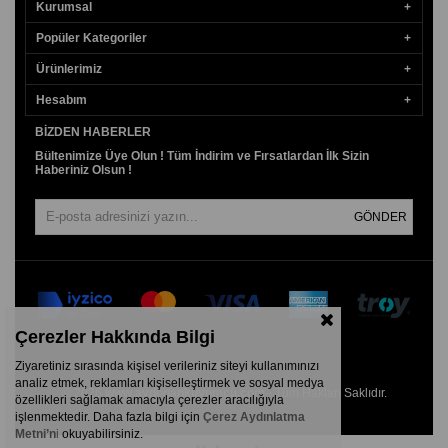
Kurumsal
Popüler Kategoriler
Ürünlerimiz
Hesabım
BIZDEN HABERLER
Bültenimize Üye Olun ! Tüm İndirim ve Fırsatlardan İlk Sizin
Haberiniz Olsun !
GÖNDER
Çerezler Hakkında Bilgi
Ziyaretiniz sırasında kişisel verileriniz siteyi kullanımınızı
analiz etmek, reklamları kişiselleştirmek ve sosyal medya
© 2026
www.aydogankuyumcu.com
- Tüm Hakları Saklıdır.
özellikleri sağlamak amacıyla çerezler aracılığıyla
işlenmektedir. Daha fazla bilgi için
Çerez Aydınlatma
Metni’n
i
okuyabilirsiniz.