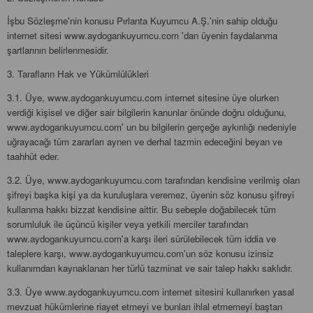
İşbu Sözleşme'nin konusu Pırlanta Kuyumcu A.Ş.'nin sahip olduğu
internet sitesi www.aydogankuyumcu.com 'dan üyenin faydalanma
şartlarının belirlenmesidir.
3. Tarafların Hak ve Yükümlülükleri
3.1. Üye, www.aydogankuyumcu.com internet sitesine üye olurken
verdiği kişisel ve diğer sair bilgilerin kanunlar önünde doğru olduğunu,
www.aydogankuyumcu.com' un bu bilgilerin gerçeğe aykırılığı nedeniyle
uğrayacağı tüm zararları aynen ve derhal tazmin edeceğini beyan ve
taahhüt eder.
3.2. Üye, www.aydogankuyumcu.com tarafından kendisine verilmiş olan
şifreyi başka kişi ya da kuruluşlara veremez, üyenin söz konusu şifreyi
kullanma hakkı bizzat kendisine aittir. Bu sebeple doğabilecek tüm
sorumluluk ile üçüncü kişiler veya yetkili merciler tarafından
www.aydogankuyumcu.com'a karşı ileri sürülebilecek tüm iddia ve
taleplere karşı, www.aydogankuyumcu.com'un söz konusu izinsiz
kullanımdan kaynaklanan her türlü tazminat ve sair talep hakkı saklıdır.
3.3. Üye www.aydogankuyumcu.com internet sitesini kullanırken yasal
mevzuat hükümlerine riayet etmeyi ve bunları ihlal etmemeyi baştan