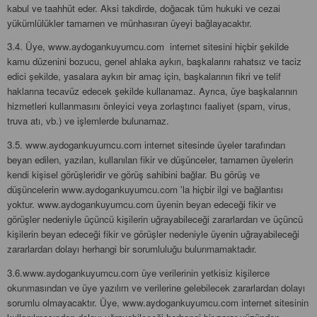
kabul ve taahhüt eder. Aksi takdirde, doğacak tüm hukuki ve cezai
yükümlülükler tamamen ve münhasıran üyeyi bağlayacaktır.
3.4. Üye, www.aydogankuyumcu.com internet sitesini hiçbir şekilde
kamu düzenini bozucu, genel ahlaka aykırı, başkalarını rahatsız ve taciz
edici şekilde, yasalara aykırı bir amaç için, başkalarının fikri ve telif
haklarına tecavüz edecek şekilde kullanamaz. Ayrıca, üye başkalarının
hizmetleri kullanmasını önleyici veya zorlaştırıcı faaliyet (spam, virus,
truva atı, vb.) ve işlemlerde bulunamaz.
3.5. www.aydogankuyumcu.com internet sitesinde üyeler tarafından
beyan edilen, yazılan, kullanılan fikir ve düşünceler, tamamen üyelerin
kendi kişisel görüşleridir ve görüş sahibini bağlar. Bu görüş ve
düşüncelerin www.aydogankuyumcu.com 'la hiçbir ilgi ve bağlantısı
yoktur. www.aydogankuyumcu.com üyenin beyan edeceği fikir ve
görüşler nedeniyle üçüncü kişilerin uğrayabileceği zararlardan ve üçüncü
kişilerin beyan edeceği fikir ve görüşler nedeniyle üyenin uğrayabileceği
zararlardan dolayı herhangi bir sorumluluğu bulunmamaktadır.
3.6.www.aydogankuyumcu.com üye verilerinin yetkisiz kişilerce
okunmasından ve üye yazılım ve verilerine gelebilecek zararlardan dolayı
sorumlu olmayacaktır. Üye, www.aydogankuyumcu.com internet sitesinin