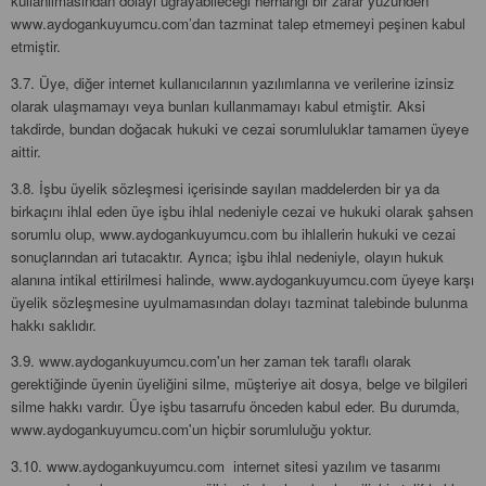
kullanılmasından dolayı uğrayabileceği herhangi bir zarar yüzünden
www.aydogankuyumcu.com’dan tazminat talep etmemeyi peşinen kabul
etmiştir.
3.7. Üye, diğer internet kullanıcılarının yazılımlarına ve verilerine izinsiz
olarak ulaşmamayı veya bunları kullanmamayı kabul etmiştir. Aksi
takdirde, bundan doğacak hukuki ve cezai sorumluluklar tamamen üyeye
aittir.
3.8. İşbu üyelik sözleşmesi içerisinde sayılan maddelerden bir ya da
birkaçını ihlal eden üye işbu ihlal nedeniyle cezai ve hukuki olarak şahsen
sorumlu olup, www.aydogankuyumcu.com bu ihlallerin hukuki ve cezai
sonuçlarından ari tutacaktır. Ayrıca; işbu ihlal nedeniyle, olayın hukuk
alanına intikal ettirilmesi halinde, www.aydogankuyumcu.com üyeye karşı
üyelik sözleşmesine uyulmamasından dolayı tazminat talebinde bulunma
hakkı saklıdır.
3.9. www.aydogankuyumcu.com'un her zaman tek taraflı olarak
gerektiğinde üyenin üyeliğini silme, müşteriye ait dosya, belge ve bilgileri
silme hakkı vardır. Üye işbu tasarrufu önceden kabul eder. Bu durumda,
www.aydogankuyumcu.com'un hiçbir sorumluluğu yoktur.
3.10. www.aydogankuyumcu.com internet sitesi yazılım ve tasarımı