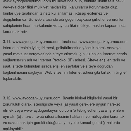
www.aydogankuyumcu.com mülkiyetinde olup, bunlara ilişkin telif hakkı
ve/veya diğer fikri mülkiyet hakları ilgili kanunlarca korunmakta olup,
bunlar üye tarafından izinsiz kullanılamaz, iktisap edilemez ve
değiştirilemez. Bu web sitesinde adı geçen başkaca şirketler ve ürünleri
sahiplerinin ticari markalarıdır ve ayrıca fikri mülkiyet hakları kapsamında
korunmaktadır.
3.11. www.aydogankuyumcu.com tarafından www.aydogankuyumcu.com
internet sitesinin iyileştirilmesi, geliştirilmesine yönelik olarak ve/veya
yasal mevzuat çerçevesinde siteye erişmek için kullanılan İnternet servis
sağlayıcısının adı ve Internet Protokol (IP) adresi, Siteye erişilen tarih ve
saat, sitede bulunulan sırada erişilen sayfalar ve siteye doğrudan
bağlanılmasını sağlayan Web sitesinin Internet adresi gibi birtakım bilgiler
toplanabilir.
3.12. www.aydogankuyumcu.com üyenin kişisel bilgilerini yasal bir
zorunluluk olarak istendiğinde veya (a) yasal gereklere uygun hareket
etmek veya www.aydogankuyumcu.com ’a tebliğ edilen yasal işlemlere
uymak; (b) ....ve ....web sitesi ailesinin haklarını ve mülkiyetini korumak
ve savunmak için gerekli olduğuna iyi niyetle kanaat getirdiği hallerde
açıklayabilir.