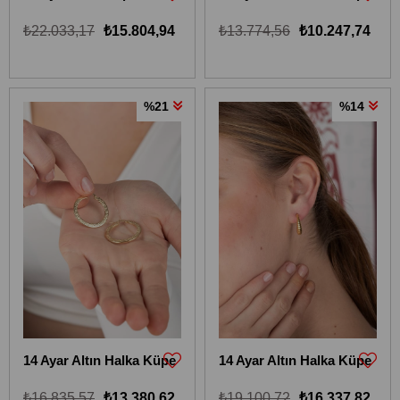
₺22.033,17
₺15.804,94
₺13.774,56
₺10.247,74
%21
%14
14 Ayar Altın Halka Küpe
14 Ayar Altın Halka Küpe
₺16.835,57
₺13.380,62
₺19.100,72
₺16.337,82