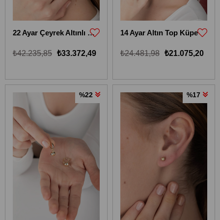
22 Ayar Çeyrek Altınlı Dorika Toplu Sallantılı Küpe
14 Ayar Altın Top Küpe
₺42.235,85
₺33.372,49
₺24.481,98
₺21.075,20
%22
%17