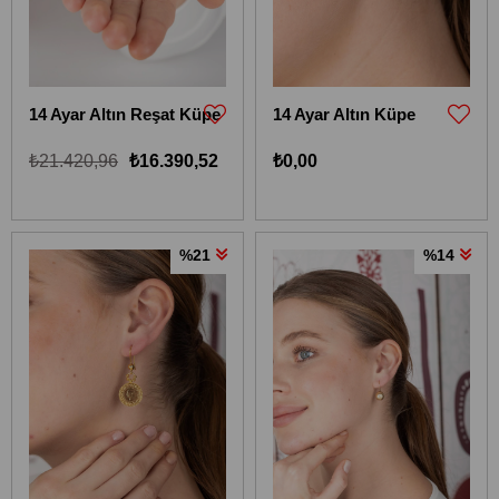
14 Ayar Altın Reşat Küpe
14 Ayar Altın Küpe
₺21.420,96
₺16.390,52
₺0,00
%21
%14