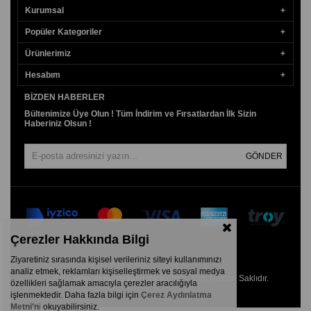
Kurumsal
Popüler Kategoriler
Ürünlerimiz
Hesabım
BIZDEN HABERLER
Bültenimize Üye Olun ! Tüm İndirim ve Fırsatlardan İlk Sizin
Haberiniz Olsun !
GÖNDER
Çerezler Hakkında Bilgi
Ziyaretiniz sırasında kişisel verileriniz siteyi kullanımınızı
analiz etmek, reklamları kişiselleştirmek ve sosyal medya
© 2026
www.aydogankuyumcu.com
- Tüm Hakları Saklıdır.
özellikleri sağlamak amacıyla çerezler aracılığıyla
işlenmektedir. Daha fazla bilgi için
Çerez Aydınlatma
Metni’n
i
okuyabilirsiniz.