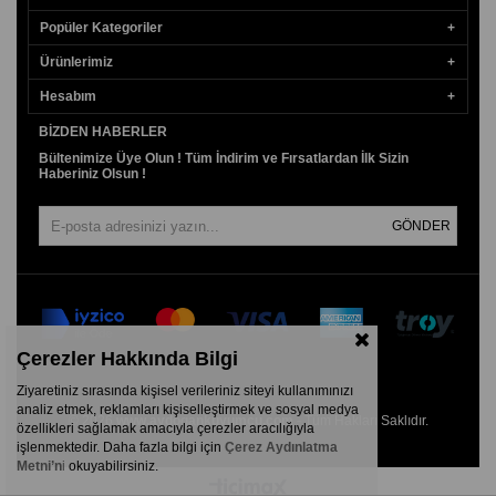
Popüler Kategoriler
Ürünlerimiz
Hesabım
BIZDEN HABERLER
Bültenimize Üye Olun ! Tüm İndirim ve Fırsatlardan İlk Sizin
Haberiniz Olsun !
GÖNDER
Çerezler Hakkında Bilgi
Ziyaretiniz sırasında kişisel verileriniz siteyi kullanımınızı
analiz etmek, reklamları kişiselleştirmek ve sosyal medya
© 2026
www.aydogankuyumcu.com
- Tüm Hakları Saklıdır.
özellikleri sağlamak amacıyla çerezler aracılığıyla
işlenmektedir. Daha fazla bilgi için
Çerez Aydınlatma
Metni’n
i
okuyabilirsiniz.