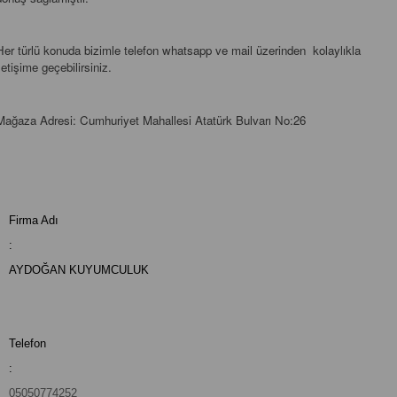
Her türlü konuda bizimle telefon whatsapp ve mail üzerinden kolaylıkla
iletişime geçebilirsiniz.
Mağaza Adresi: Cumhuriyet Mahallesi Atatürk Bulvarı No:26
Firma Adı
:
AYDOĞAN KUYUMCULUK
Telefon
:
05050774252