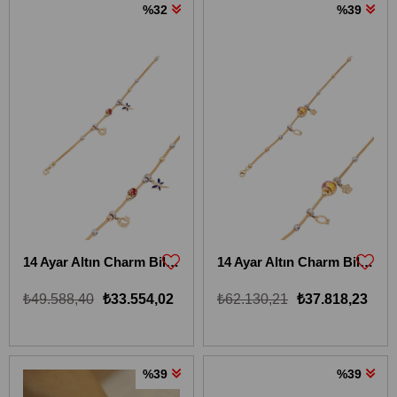
%32
%39
14 Ayar Altın Charm Bileklik 14KBLKİ21
14 Ayar Altın Charm Bileklik 14KBLKİ22
₺49.588,40
₺33.554,02
₺62.130,21
₺37.818,23
%39
%39