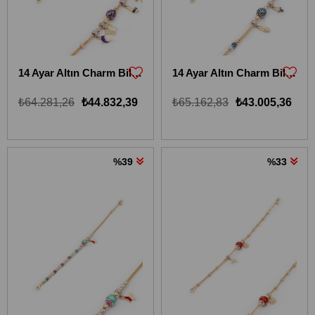
14 Ayar Altın Charm Bileklik 14KBLKİ2
14 Ayar Altın Charm Bileklik 14KBLKİ3
₺64.281,26
₺44.832,39
₺65.162,83
₺43.005,36
%39
%33