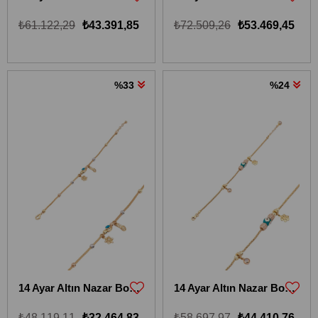
₺61.122,29
₺43.391,85
₺72.509,26
₺53.469,45
%33
%24
14 Ayar Altın Nazar Boncuklu İtalyan Tasarım Bileklik
14 Ayar Altın Nazar Boncuklu İtalyan Tasarım Bileklik
₺48.119,11
₺32.464,83
₺58.697,97
₺44.410,76