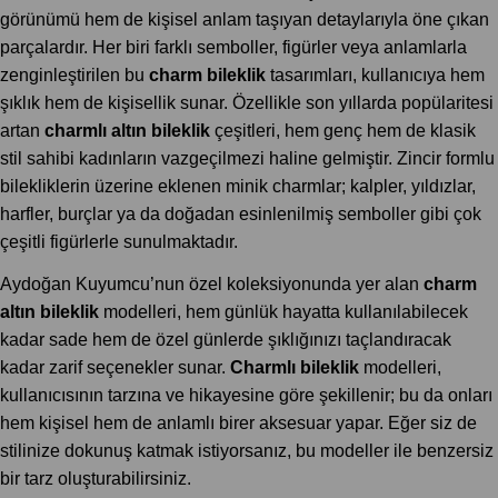
görünümü hem de kişisel anlam taşıyan detaylarıyla öne çıkan
parçalardır. Her biri farklı semboller, figürler veya anlamlarla
zenginleştirilen bu
charm bileklik
tasarımları, kullanıcıya hem
şıklık hem de kişisellik sunar. Özellikle son yıllarda popülaritesi
artan
charmlı altın bileklik
çeşitleri, hem genç hem de klasik
stil sahibi kadınların vazgeçilmezi haline gelmiştir. Zincir formlu
bilekliklerin üzerine eklenen minik charmlar; kalpler, yıldızlar,
harfler, burçlar ya da doğadan esinlenilmiş semboller gibi çok
çeşitli figürlerle sunulmaktadır.
Aydoğan Kuyumcu’nun özel koleksiyonunda yer alan
charm
altın bileklik
modelleri, hem günlük hayatta kullanılabilecek
kadar sade hem de özel günlerde şıklığınızı taçlandıracak
kadar zarif seçenekler sunar.
Charmlı bileklik
modelleri,
kullanıcısının tarzına ve hikayesine göre şekillenir; bu da onları
hem kişisel hem de anlamlı birer aksesuar yapar. Eğer siz de
stilinize dokunuş katmak istiyorsanız, bu modeller ile benzersiz
bir tarz oluşturabilirsiniz.