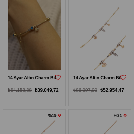
14 Ayar Altın Charm Bileklik 14KBLKİ22
14 Ayar Altın Charm Bileklik 14KBLKİ24
₺64.153,38
₺39.049,72
₺86.997,00
₺52.954,47
%19
%31