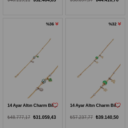
%36
%32
14 Ayar Altın Charm Bileklik 14KBLKİ17
14 Ayar Altın Charm Bileklik 14KBLKİ18
₺48.777,17
₺31.059,43
₺57.237,77
₺39.140,50