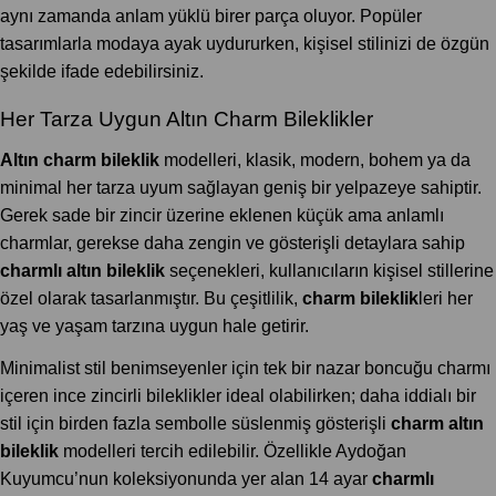
aynı zamanda anlam yüklü birer parça oluyor. Popüler
tasarımlarla modaya ayak uydururken, kişisel stilinizi de özgün
şekilde ifade edebilirsiniz.
Her Tarza Uygun Altın Charm Bileklikler
Altın charm bileklik
modelleri, klasik, modern, bohem ya da
minimal her tarza uyum sağlayan geniş bir yelpazeye sahiptir.
Gerek sade bir zincir üzerine eklenen küçük ama anlamlı
charmlar, gerekse daha zengin ve gösterişli detaylara sahip
charmlı altın bileklik
seçenekleri, kullanıcıların kişisel stillerine
özel olarak tasarlanmıştır. Bu çeşitlilik,
charm bileklik
leri her
yaş ve yaşam tarzına uygun hale getirir.
Minimalist stil benimseyenler için tek bir nazar boncuğu charmı
içeren ince zincirli bileklikler ideal olabilirken; daha iddialı bir
stil için birden fazla sembolle süslenmiş gösterişli
charm altın
bileklik
modelleri tercih edilebilir. Özellikle Aydoğan
Kuyumcu’nun koleksiyonunda yer alan 14 ayar
charmlı