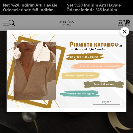
Net %20 İndirim Artı Havale
Net %20 İndirim Artı Havale
N
Ödemelerinde %5 İndirim
Ödemelerinde %5 İndirim
Ö
0
×