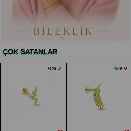
ÇOK SATANLAR
%19
%16
14 Ayar Altın Tragus Piercing
₺5.750,00
₺4.850,00