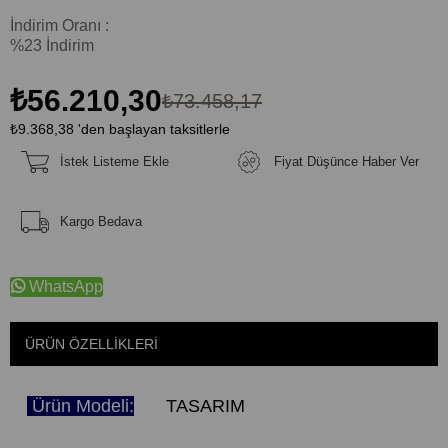
İndirim Oranı
:
%
23
İndirim
₺56.210,30
₺73.458,17
₺9.368,38
'den başlayan taksitlerle
İstek Listeme Ekle
Fiyat Düşünce Haber Ver
Kargo Bedava
WhatsApp
ÜRÜN ÖZELLIKLERI
Ürün Modeli:
TASARIM