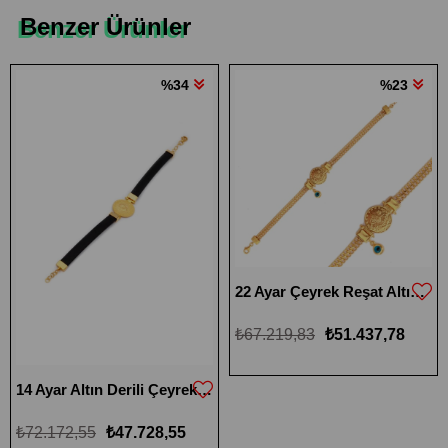
Benzer Ürünler
%34
%23
22 Ayar Çeyrek Reşat Altınlı Bileklik
₺67.219,83
₺51.437,78
14 Ayar Altın Derili Çeyrek Bileklik
₺72.172,55
₺47.728,55