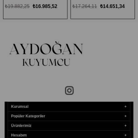
₺19.882,25
₺16.985,52
₺17.264,11
₺14.651,34
Kurumsal
Popüler Kategoriler
Ürünlerimiz
Hesabım