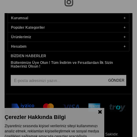
Kurumsal
Popüler Kategoriler
Ürünlerimiz
Hesabım
BIZDEN HABERLER
Bültenimize Üye Olun ! Tüm İndirim ve Fırsatlardan İlk Sizin
Haberiniz Olsun !
GÖNDER
Çerezler Hakkında Bilgi
Ziyaretiniz sırasında kişisel verileriniz siteyi kullanımınızı
analiz etmek, reklamları kişiselleştirmek ve sosyal medya
© 2026
www.aydogankuyumcu.com
- Tüm Hakları Saklıdır.
özellikleri sağlamak amacıyla çerezler aracılığıyla