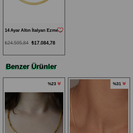
14 Ayar Altın İtalyan Ezme Zincirli Bileklik
₺24.595,84
₺17.084,78
Benzer Ürünler
%23
%31