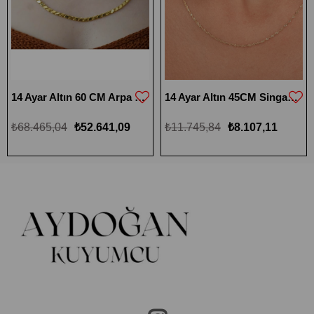
14 Ayar Altın 60 CM Arpa Pullu Zincir
14 Ayar Altın 45CM Singapur Zincir
₺68.465,04
₺52.641,09
₺11.745,84
₺8.107,11