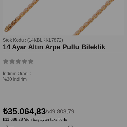
Stok Kodu
(14KBLKKL7872)
14 Ayar Altın Arpa Pullu Bileklik
İndirim Oranı
:
%
30
İndirim
₺35.064,83
₺49.808,79
₺11.688,28
'den başlayan taksitlerle