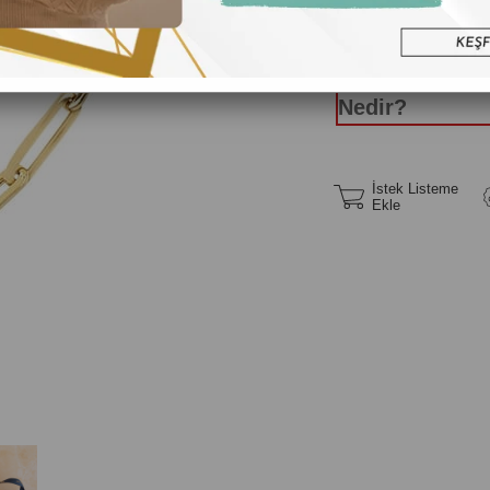
Yüzük Ölç
Nedir?
İstek Listeme
Ekle