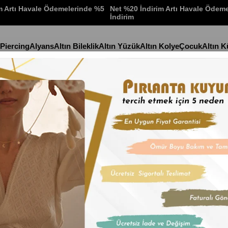
m Artı Havale Ödemelerinde %5
Net %20 İndirim Artı Havale Ödem
İndirim
 Piercing
Alyans
Altın Bileklik
Altın Yüzük
Altın Kolye
Çocuk
Altın 
Stok Kodu
(936)
14 Ayar Altın
İndirim Oranı
:
%
15
İn
₺80.490,9
₺13.415,16
'den başlaya