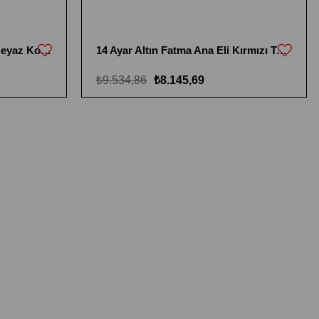
14 Ayar Altın Fatma Ana Eli Beyaz Kolye
14 Ayar Altın Fatma Ana Eli Kırmızı Taşlı Kolye
₺9.534,86
₺8.145,69