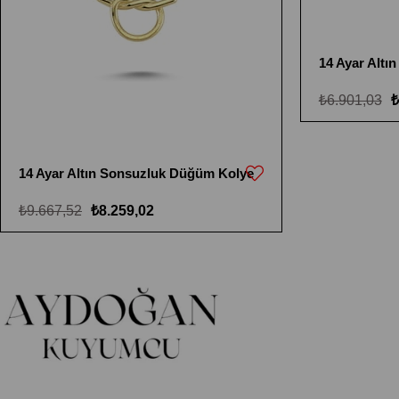
14 Ayar Altın
₺6.901,03
₺
14 Ayar Altın Sonsuzluk Düğüm Kolye
₺9.667,52
₺8.259,02