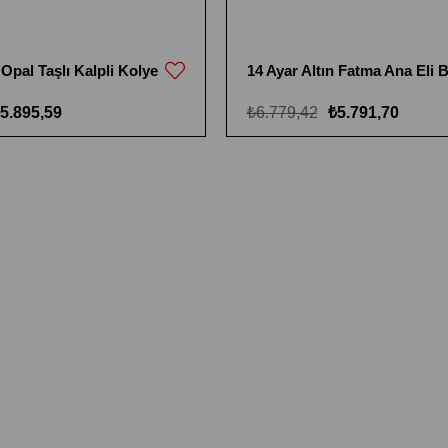
 Opal Taşlı Kalpli Kolye
5.895,59
₺6.779,42
₺5.791,70