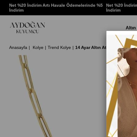
 %5
Net %20 İndirim Artı Havale Ödemelerinde %5
Net %20 İndiri
İndirim
İndirim
Altın
Anasayfa
Kolye
Trend Kolye
14 Ayar Altın Ataç Zincir