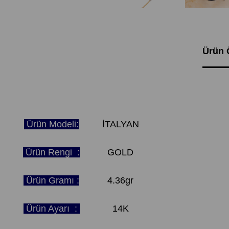
Ürün Ö
Ürün Modeli:
İTALYAN
Ürün Rengi :
GOLD
Ürün Gramı :
4.36gr
Ürün Ayarı :
14K