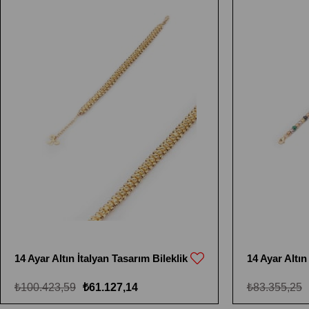
14 Ayar Altın İtalyan Tasarım Bileklik
14 Ayar Altı
₺100.423,59
₺61.127,14
₺83.355,25