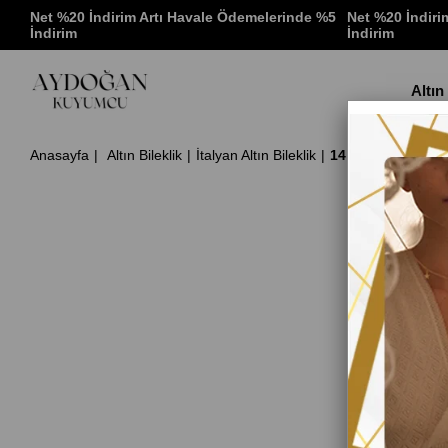
 %5
Net %20 İndirim Artı Havale Ödemelerinde %5
Net %20 İndiri
İndirim
İndirim
Altın
Anasayfa
Altın Bileklik
İtalyan Altın Bileklik
14 Ayar Altın Ch