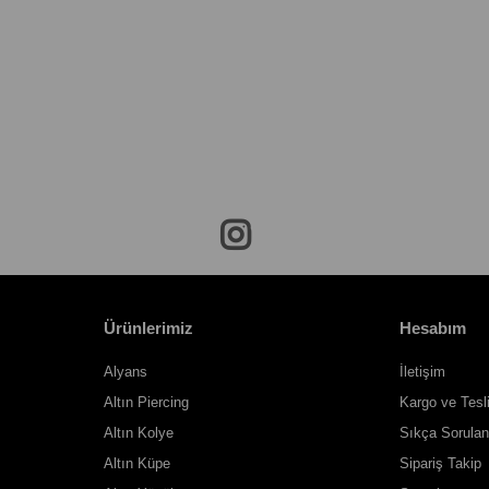
Ürünlerimiz
Hesabım
Alyans
İletişim
Altın Piercing
Kargo ve Tesl
Altın Kolye
Sıkça Sorulan
Altın Küpe
Sipariş Takip