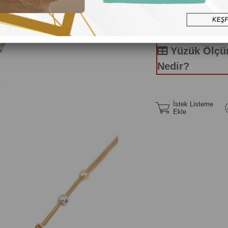
Yüzük Ölç
Nedir?
İstek Listeme
Ekle