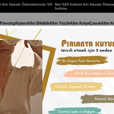
m Artı Havale Ödemelerinde %5
Net %20 İndirim Artı Havale Ödem
İndirim
 Piercing
Alyans
Altın Bileklik
Altın Yüzük
Altın Kolye
Çocuk
Altın 
arm Bileklik 14KBLKİ19
Stok Kodu
(14KBLK
14 Ayar Altı
İndirim Oranı
:
%
36
İn
₺31.059,4
₺10.353,14
'den başlaya