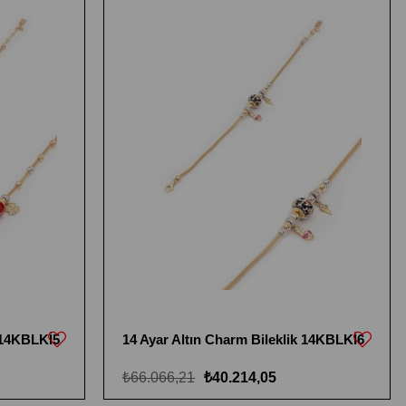
k 14KBLKİ5
14 Ayar Altın Charm Bileklik 14KBLKİ6
₺66.066,21
₺40.214,05