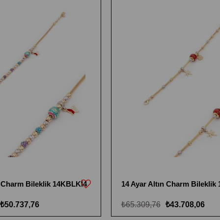
n Charm Bileklik 14KBLKİ4
14 Ayar Altın Charm Bilekli
₺50.737,76
₺65.309,76
₺43.708,06