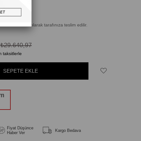
isinde ücretsiz olarak tarafınıza teslim edilir.
6
₺29.640,97
 taksitlerle
üm
Fiyat Düşünce
Kargo Bedava
Haber Ver