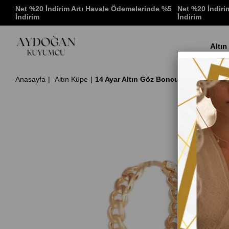
 %5
Net %20 İndirim Artı Havale Ödemelerinde %5
Net %20 İndiri
İndirim
İndirim
Altın
Anasayfa
Altın Küpe
14 Ayar Altın Göz Boncuklu Halka Küp