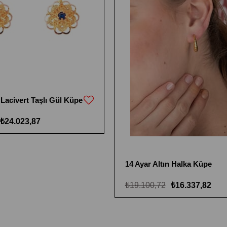
 Lacivert Taşlı Gül Küpe
₺24.023,87
14 Ayar Altın Halka Küpe
₺19.100,72
₺16.337,82