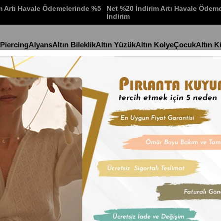
m Artı Havale Ödemelerinde %5
Net %20 İndirim Artı Havale Ödem
İndirim
 Piercing
Alyans
Altın Bileklik
Altın Yüzük
Altın Kolye
Çocuk
Altın 
e
Stok Kodu
(14KPH1
14 Ayar Altı
İndirim Oranı
:
%
15
İn
Maden:Altın
Renk:Sarı
Ağırlık:3,95gr