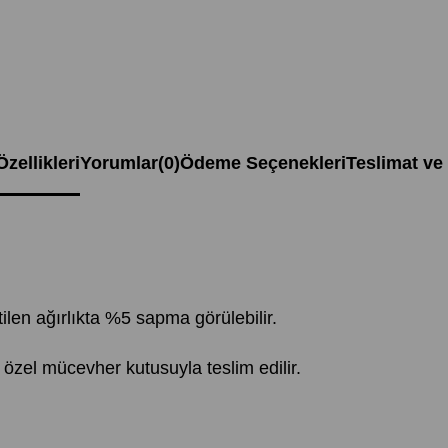
zellikleri
Yorumlar
(0)
Ödeme Seçenekleri
Teslimat ve
rtilen ağırlıkta %5 sapma görülebilir.
 özel mücevher kutusuyla teslim edilir.