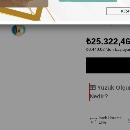
Ayar:14K
Teslimat:1-3 iş günü içer
₺25.322,4
₺8.440,82
'den başlayan
Yüzük Ölç
Nedir?
İstek Listeme
Ekle