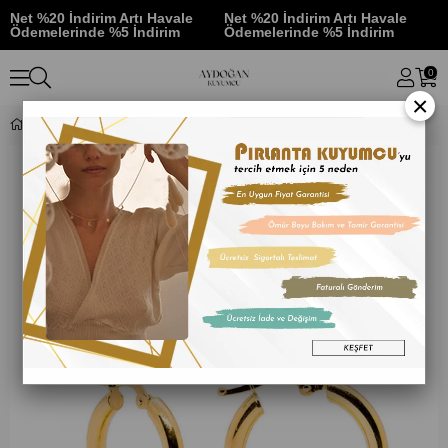
Net %20 İndirim Artı Havale
Net %20 İndirim Artı Havale
N
Ödemelerinde %5 İndirim
Ödemelerinde %5 İndirim
Ö
0
×
14 Ayar Altın Halka Küpe