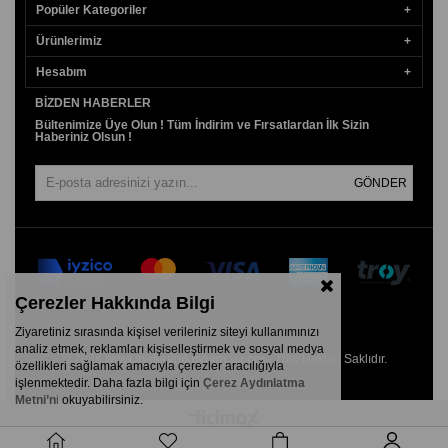
Popüler Kategoriler
Ürünlerimiz
Hesabım
BIZDEN HABERLER
Bültenimize Üye Olun ! Tüm İndirim ve Fırsatlardan İlk Sizin
Haberiniz Olsun !
GÖNDER
Çerezler Hakkında Bilgi
Ziyaretiniz sırasında kişisel verileriniz siteyi kullanımınızı
analiz etmek, reklamları kişiselleştirmek ve sosyal medya
© 2026
www.aydogankuyumcu.com
- Tüm Hakları Saklıdır.
özellikleri sağlamak amacıyla çerezler aracılığıyla
işlenmektedir. Daha fazla bilgi için
Çerez Aydınlatma
Metni’n
i
okuyabilirsiniz.