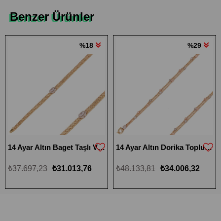
Benzer Ürünler
%18
%29
14 Ayar Altın Baget Taşlı Viyana Bileklik
14 Ayar Altın Dorika Toplu Halat Bileklik
₺37.697,23
₺31.013,76
₺48.133,81
₺34.006,32