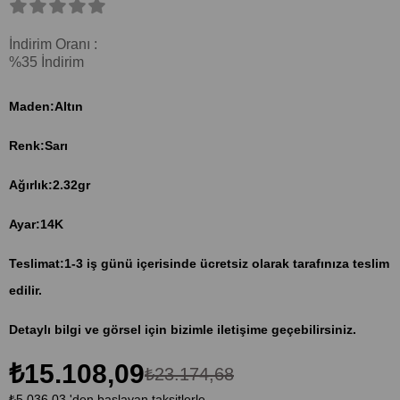
İndirim Oranı
:
%
35
İndirim
Maden:Altın
Renk:Sarı
Ağırlık:2.32gr
Ayar:14K
Teslimat:1-3 iş günü içerisinde ücretsiz olarak tarafınıza teslim
edilir.
Detaylı bilgi ve görsel için bizimle iletişime geçebilirsiniz.
₺15.108,09
₺23.174,68
₺5.036,03
'den başlayan taksitlerle