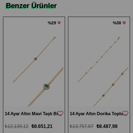
Benzer Ürünler
%29
%38
14 Ayar Altın Mavi Taşlı Bileklik
14 Ayar Altın Dorika Toplu Bileklik
₺12.139,12
₺8.651,21
₺13.757,67
₺8.487,98