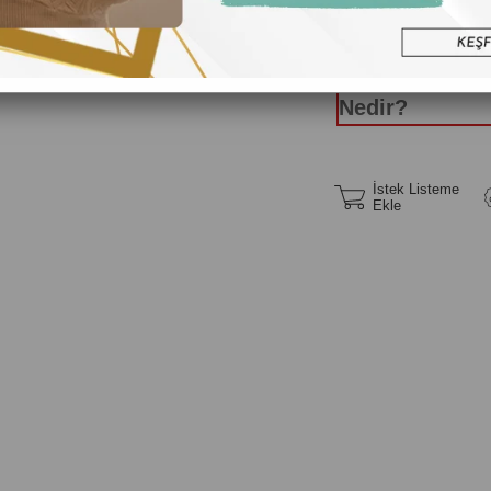
Yüzük Ölç
Nedir?
İstek Listeme
Ekle