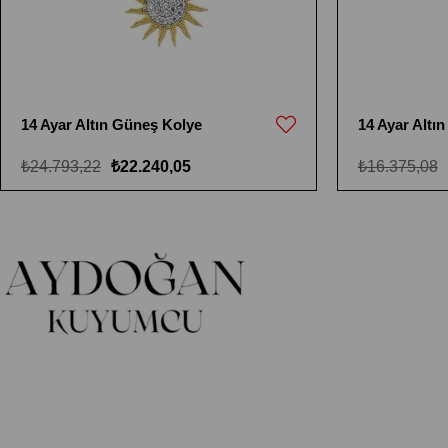
14 Ayar Altın Güneş Kolye
14 Ayar Altın
₺24.793,22
₺22.240,05
₺16.375,08