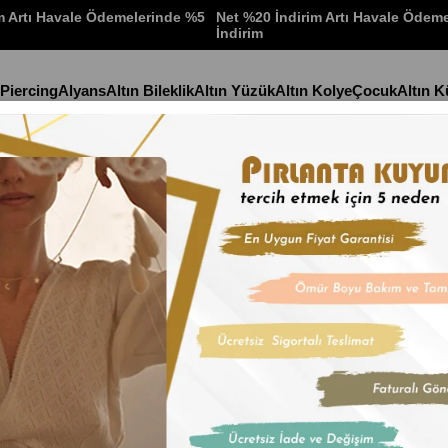
m Artı Havale Ödemelerinde %5
Net %20 İndirim Artı Havale Ödem
İndirim
 Piercing
Alyans
Altın Bileklik
Altın Yüzük
Altın Kolye
Çocuk
Altın 
olye
Stok Kodu
(14KL01
14 Ayar Altın
İndirim Oranı
:
%
19
İn
₺10.610,6
₺1.768,43
'den başlayan