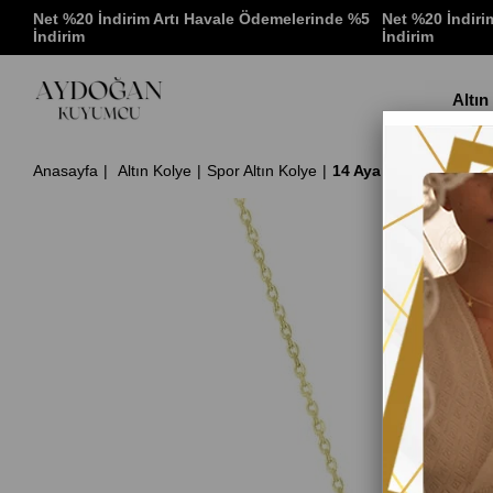
 %5
Net %20 İndirim Artı Havale Ödemelerinde %5
Net %20 İndiri
İndirim
İndirim
Altın
Anasayfa
Altın Kolye
Spor Altın Kolye
14 Ayar Altın Trend K