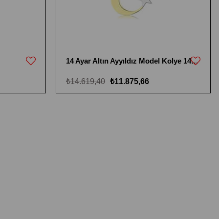
14 Ayar Altın Ayyıldız Model Kolye 14KKOL897
₺14.619,40
₺11.875,66