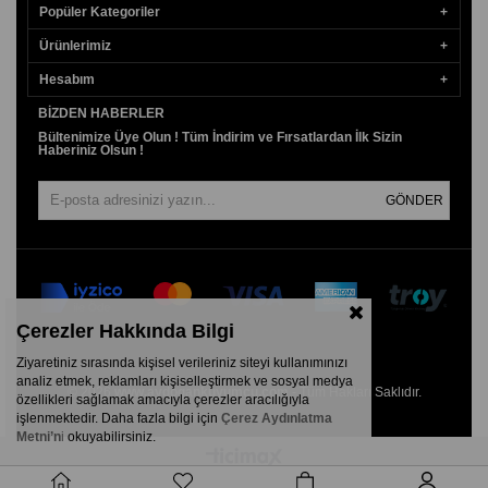
Popüler Kategoriler
Ürünlerimiz
Hesabım
BIZDEN HABERLER
Bültenimize Üye Olun ! Tüm İndirim ve Fırsatlardan İlk Sizin
Haberiniz Olsun !
GÖNDER
Çerezler Hakkında Bilgi
Ziyaretiniz sırasında kişisel verileriniz siteyi kullanımınızı
analiz etmek, reklamları kişiselleştirmek ve sosyal medya
© 2026
www.aydogankuyumcu.com
- Tüm Hakları Saklıdır.
özellikleri sağlamak amacıyla çerezler aracılığıyla
işlenmektedir. Daha fazla bilgi için
Çerez Aydınlatma
Metni’n
i
okuyabilirsiniz.