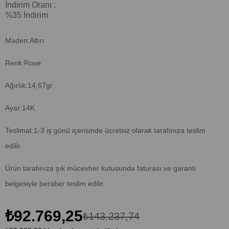
İndirim Oranı
:
%
35
İndirim
Maden:Altın
Renk:Rose
Ağırlık:14,67gr
Ayar:14K
Teslimat:1-3 iş günü içerisinde ücretsiz olarak tarafınıza teslim
edilir.
Ürün tarafınıza şık mücevher kutusunda faturası ve garanti
belgesiyle beraber teslim edilir.
₺92.769,25
₺143.237,74