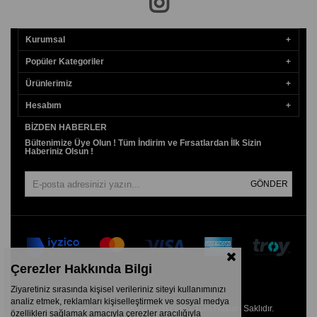
Kurumsal
Popüler Kategoriler
Ürünlerimiz
Hesabım
BIZDEN HABERLER
Bültenimize Üye Olun ! Tüm İndirim ve Fırsatlardan İlk Sizin
Haberiniz Olsun !
GÖNDER
Çerezler Hakkında Bilgi
Ziyaretiniz sırasında kişisel verileriniz siteyi kullanımınızı
analiz etmek, reklamları kişiselleştirmek ve sosyal medya
© 2026
www.aydogankuyumcu.com
- Tüm Hakları Saklıdır.
özellikleri sağlamak amacıyla çerezler aracılığıyla