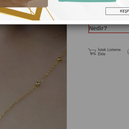
Yüzük Ölç
Nedir?
İstek Listeme
Ekle