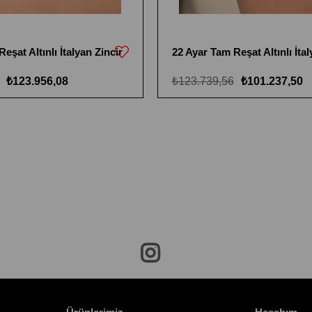
eşat Altınlı İtalyan Zincir
22 Ayar Tam Reşat Altınlı İtal
₺123.956,08
₺123.739,56
₺101.237,50