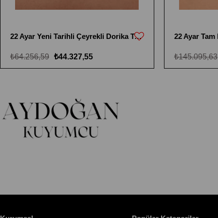
22 Ayar Yeni Tarihli Çeyrekli Dorika Toplu Kolye
22 Ayar Tam R
₺64.256,59
₺44.327,55
₺145.095,63