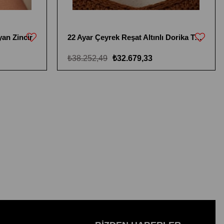
yan Zincir
22 Ayar Çeyrek Reşat Altınlı Dorika Toplu Kolye
₺38.252,49
₺32.679,33