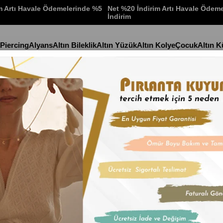
m Artı Havale Ödemelerinde %5
Net %20 İndirim Artı Havale Ödem
İndirim
 Piercing
Alyans
Altın Bileklik
Altın Yüzük
Altın Kolye
Çocuk
Altın 
ltınlı Dorika Toplu Kolye
Stok Kodu
(22KZ10
22 Ayar Yarım
İndirim Oranı
:
%
15
İn
₺47.757,9
₺7.959,66
'den başlayan