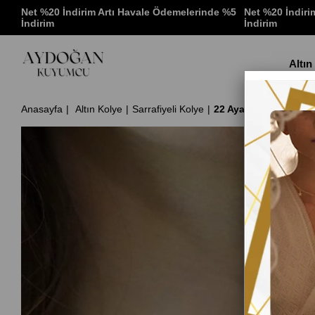
 %5
Net %20 İndirim Artı Havale Ödemelerinde %5
Net %20 İndiri
İndirim
İndirim
Altın
Anasayfa
Altın Kolye
Sarrafiyeli Kolye
22 Ayar Yarım Reşat A