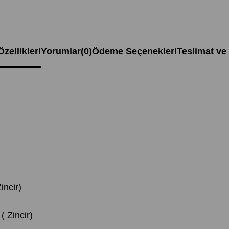
zellikleri
Yorumlar
(0)
Ödeme Seçenekleri
Teslimat ve
incir)
( Zincir)