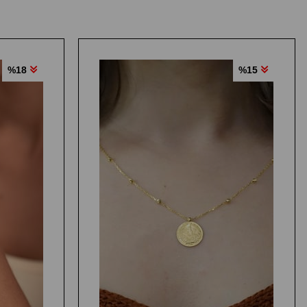
%18
%15