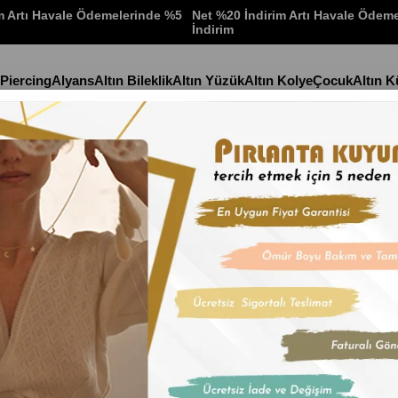
m Artı Havale Ödemelerinde %5
Net %20 İndirim Artı Havale Ödem
İndirim
 Piercing
Alyans
Altın Bileklik
Altın Yüzük
Altın Kolye
Çocuk
Altın 
orika Toplu Bileklik
Stok Kodu
(14KCB1
22 Ayar Çeyre
İndirim Oranı
:
%
26
İn