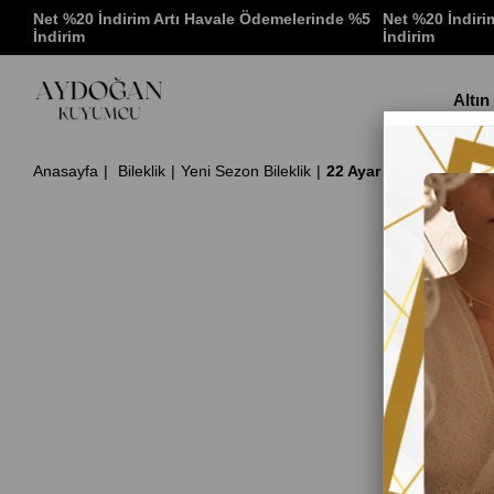
 %5
Net %20 İndirim Artı Havale Ödemelerinde %5
Net %20 İndiri
İndirim
İndirim
Altın
Anasayfa
Bileklik
Yeni Sezon Bileklik
22 Ayar Çeyrek Altın D