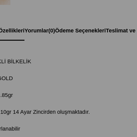
zellikleri
Yorumlar
(0)
Ödeme Seçenekleri
Teslimat ve
İ BİLKELİK
OLD
.85gr
.10gr 14 Ayar Zincirden oluşmaktadır.
lanabilir