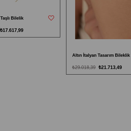
Taşlı Bilelik
₺17.617,99
Altın İtalyan Tasarım Bileklik
₺29.018,39
₺21.713,49