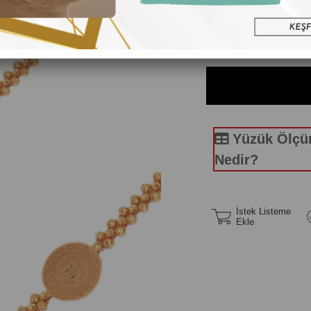
₺68.513,4
₺22.837,81
'den başlaya
Yüzük Ölç
Nedir?
İstek Listeme
Ekle