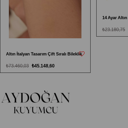
14 Ayar Altın 
₺23.180,75
Altın İtalyan Tasarım Çift Sıralı Bileklik
₺73.460,03
₺45.148,60