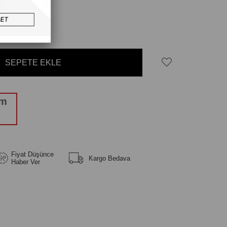
4
₺93.027,01
n taksitlerle
üm
Fiyat Düşünce
Kargo Bedava
Haber Ver