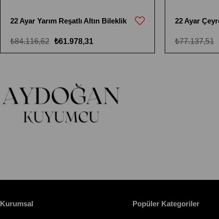
22 Ayar Yarım Reşatlı Altın Bileklik
22 Ayar Çeyre
₺84.116,62
₺61.978,31
₺77.137,51
Kurumsal
Popüler Kategoriler