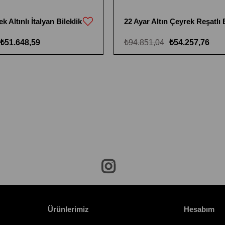
k Altınlı İtalyan Bileklik
22 Ayar Altın Çeyrek Reşatlı B
₺51.648,59
₺94.851,04
₺54.257,76
Ürünlerimiz
Hesabım