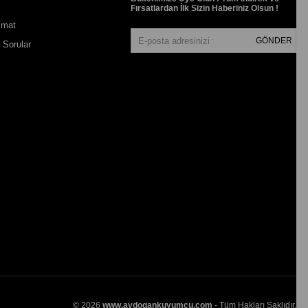
Fırsatlardan İlk Sizin Haberiniz Olsun !
imat
GÖNDER
 Sorular
© 2026
www.aydogankuyumcu.com
- Tüm Hakları Saklıdır.