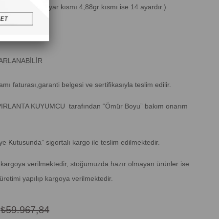
3gr(1,75gr 22 ayar kısmı 4,88gr kısmı ise 14 ayardır.)
K ve 22K
ARLANABİLİR
amı faturası,garanti belgesi ve sertifikasıyla teslim edilir.
z PIRLANTA KUYUMCU tarafından “Ömür Boyu” bakım onarım
ye Kutusunda” sigortalı kargo ile teslim edilmektedir.
ün kargoya verilmektedir, stoğumuzda hazır olmayan ürünler ise
üretimi yapılıp kargoya verilmektedir.
8
₺59.967,84