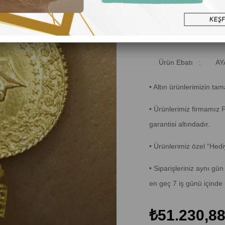
Ürün Gramı :
6,6
Ürün Ayarı :
14
Ürün Ebatı :
AY
• Altın ürünlerimizin tam
• Ürünlerimiz firmamı
garantisi altındadır.
• Ürünlerimiz özel “Hedi
• Siparişleriniz aynı g
en geç 7 iş günü içinde 
₺51.230,8