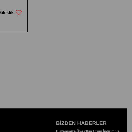
ileklik
BIZDEN HABERLER
Bültenimize Üye Olun ! Tüm İndirim ve