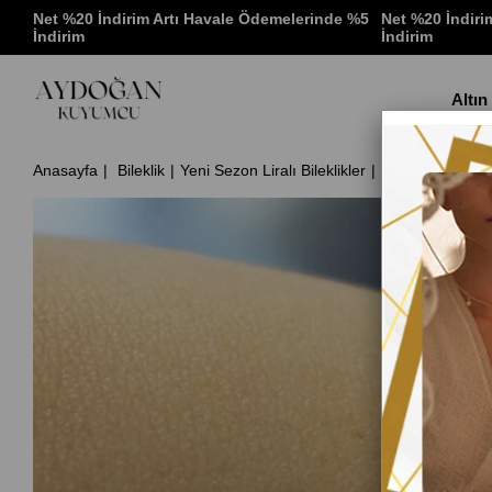
 %5
Net %20 İndirim Artı Havale Ödemelerinde %5
Net %20 İndiri
İndirim
İndirim
Altın
Anasayfa
Bileklik
Yeni Sezon Liralı Bileklikler
22 Ayar Çeyrek 