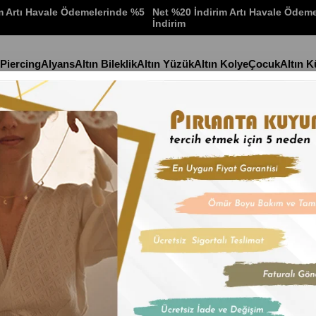
m Artı Havale Ödemelerinde %5
Net %20 İndirim Artı Havale Ödem
İndirim
 Piercing
Alyans
Altın Bileklik
Altın Yüzük
Altın Kolye
Çocuk
Altın 
Altınlı Bileklik
Stok Kodu
(22KB12
22 Ayar Çeyrek
İndirim Oranı
:
%
15
İn
Ürün Modeli:
Bİ
Ürün Rengi :
GO