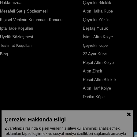
Hakkımızda
Çeyrekli Bileklik
Mesafeli Satış Sözleşmesi
Altın Halka Küpe
Kişisel Verilerin Korunması Kanunu
Çeyrekli Yüzük
İptal İade Koşulları
Beştaş Yüzük
Üyelik Sözleşmesi
İsimli Altın Kolye
Teslimat Koşulları
Çeyrekli Küpe
Blog
22 Ayar Küpe
Reşat Altın Kolye
Altın Zincir
Reşat Altın Bileklik
Altın Harf Kolye
Dorika Küpe
Çerezler Hakkında Bilgi
Ziyaretiniz sırasında kişisel verileriniz siteyi kullanımınızı analiz etmek,
reklamları kişiselleştirmek ve sosyal medya özellikleri sağlamak amacıyla