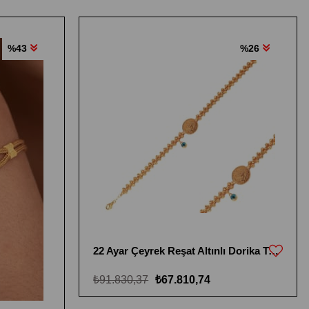
%43
%26
22 Ayar Çeyrek Reşat Altınlı Dorika Toplu Bileklik
₺91.830,37
₺67.810,74