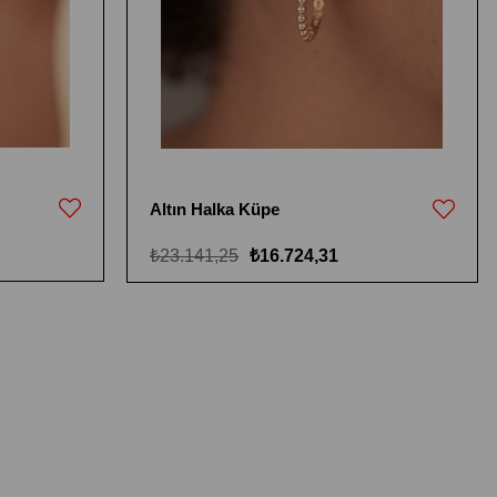
Altın Halka Küpe
₺23.141,25
₺16.724,31