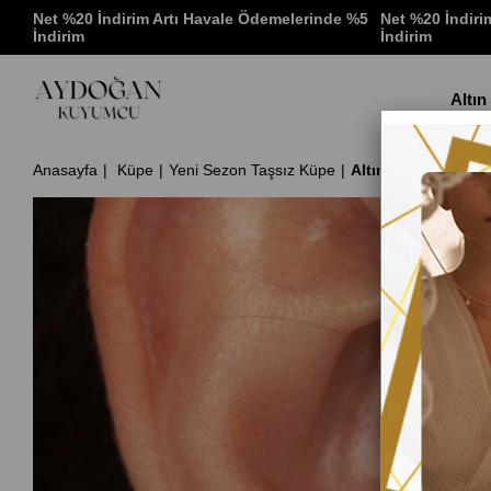
 %5
Net %20 İndirim Artı Havale Ödemelerinde %5
Net %20 İndiri
İndirim
İndirim
Altın
Anasayfa
Küpe
Yeni Sezon Taşsız Küpe
Altın Baget Taşlı 