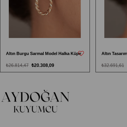
Altın Burgu Sarmal Model Halka Küpe
Altın Tasarı
₺26.814,47
₺20.308,09
₺32.691,61