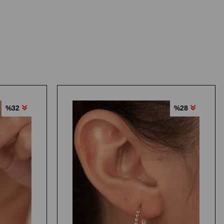
%32
%28