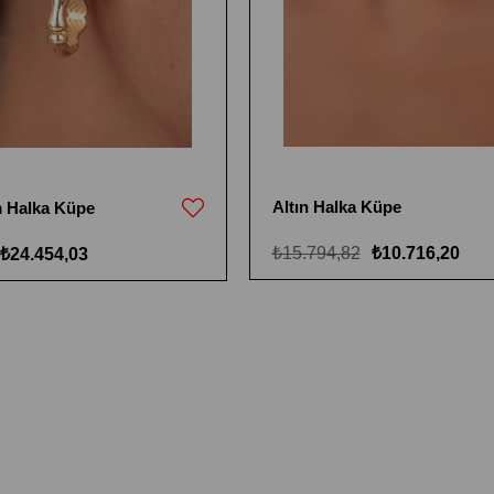
Altın Halka Küpe
m Halka Küpe
₺15.794,82
₺10.716,20
₺24.454,03