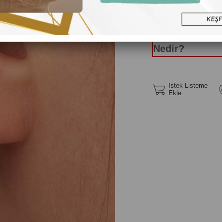
Yüzük Ölç
Nedir?
İstek Listeme
Ekle