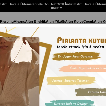
m Artı Havale Ödemelerinde %5
Net %20 İndirim Artı Havale Ödem
İndirim
 Piercing
Alyans
Altın Bileklik
Altın Yüzük
Altın Kolye
Çocuk
Altın 
Küpe
Stok Kodu
(14KH12
Altın Baget T
İndirim Oranı
:
%
22
İn
₺17.918,9
₺2.986,48
'den başlayan