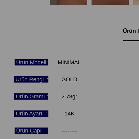
Ürün Ö
Ürün Modeli:
MİNİMAL
Ürün Rengi :
GOLD
Ürün Gramı :
2.78gr
Ürün Ayarı :
14K
Ürün Çapı :
--------