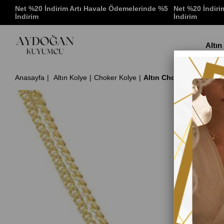
 %5
Net %20 İndirim Artı Havale Ödemelerinde %5
Net %20 İndiri
İndirim
İndirim
Altın
Anasayfa
Altın Kolye
Choker Kolye
Altın Choker Kolye