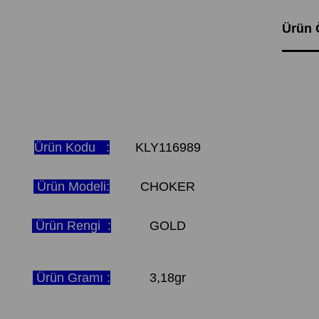
Ürün Ö
Ürün Kodu :
KLY116989
Ürün Modeli:
CHOKER
Ürün Rengi :
GOLD
Ürün Gramı :
3,18gr