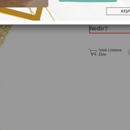
Yüzük Ölç
Nedir?
İstek Listeme
Ekle