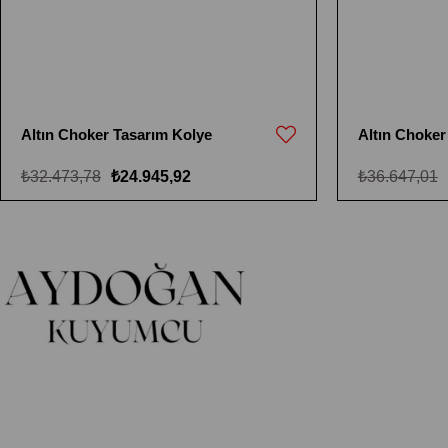
Altın Choker Tasarım Kolye
Altın Choker
₺32.473,78
₺24.945,92
₺36.647,01