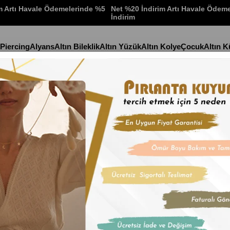
m Artı Havale Ödemelerinde %5
Net %20 İndirim Artı Havale Ödem
İndirim
 Piercing
Alyans
Altın Bileklik
Altın Yüzük
Altın Kolye
Çocuk
Altın 
Stok Kodu
(KLY116
Altın Choker
İndirim Oranı
:
%
25
İn
₺21.959,4
₺7.319,81
'den başlayan