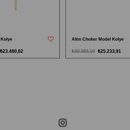
 Kolye
Altın Choker Model Kolye
₺23.480,82
₺39.383,10
₺25.233,91