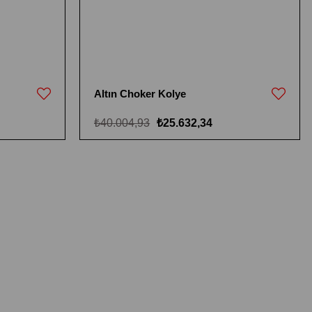
Altın Choker Kolye
₺40.004,93
₺25.632,34