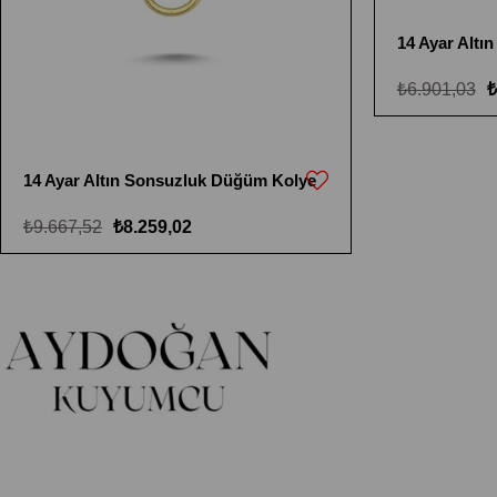
14 Ayar Altın
₺6.901,03
₺
14 Ayar Altın Sonsuzluk Düğüm Kolye
₺9.667,52
₺8.259,02