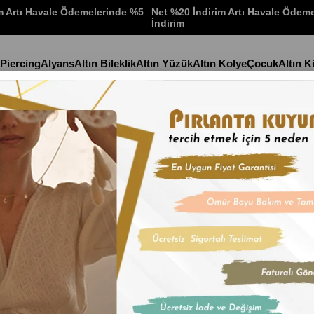
m Artı Havale Ödemelerinde %5
Net %20 İndirim Artı Havale Ödem
İndirim
 Piercing
Alyans
Altın Bileklik
Altın Yüzük
Altın Kolye
Çocuk
Altın 
Stok Kodu
(KLY236
Altın Çiçek K
İndirim Oranı
:
%
20
İn
Maden:Altın
Renk:Yeşil
Ağırlık:1.63gr
Ürün uzunluğu 42 cm