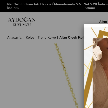
 %5
Net %20 İndirim Artı Havale Ödemelerinde %5
Net %20 İndiri
İndirim
İndirim
Altın
Anasayfa
Kolye
Trend Kolye
Altın Çiçek Kolye