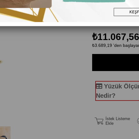
Ayar:14K
Teslimat:1-3 iş günü iç
Özel Siparişlerinizde 7
₺11.067,5
₺3.689,19
'den başlayan
Yüzük Ölç
Nedir?
İstek Listeme
Ekle