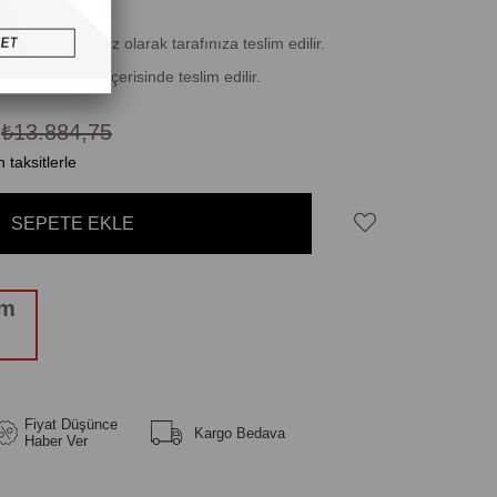
erisinde ücretsiz olarak tarafınıza teslim edilir.
 ile 10 iş günü içerisinde teslim edilir.
6
₺13.884,75
 taksitlerle
üm
Fiyat Düşünce
Kargo Bedava
Haber Ver