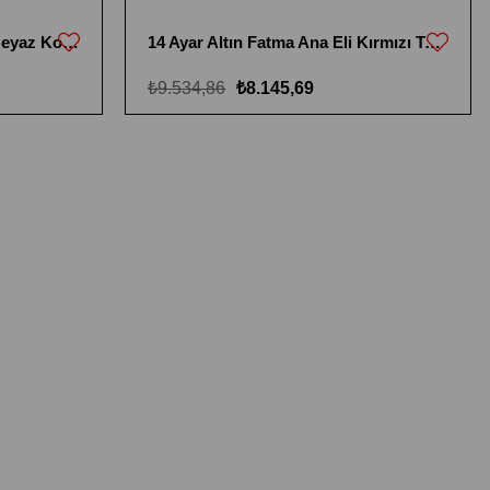
14 Ayar Altın Fatma Ana Eli Beyaz Kolye
14 Ayar Altın Fatma Ana Eli Kırmızı Taşlı Kolye
₺9.534,86
₺8.145,69