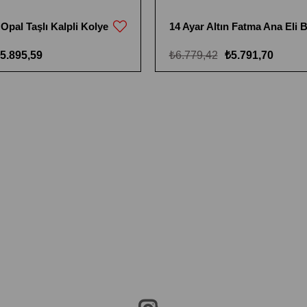
 Opal Taşlı Kalpli Kolye
5.895,59
₺6.779,42
₺5.791,70