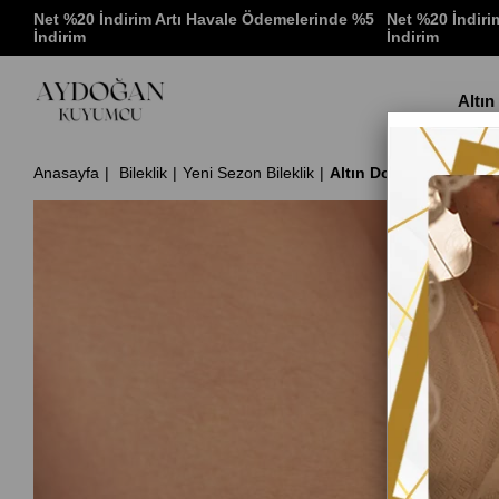
 %5
Net %20 İndirim Artı Havale Ödemelerinde %5
Net %20 İndiri
İndirim
İndirim
Altın
Anasayfa
Bileklik
Yeni Sezon Bileklik
Altın Dorika Toplu Kel