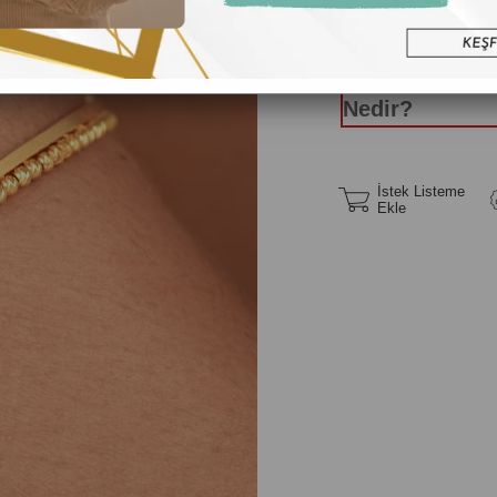
Yüzük Ölç
Nedir?
İstek Listeme
Ekle