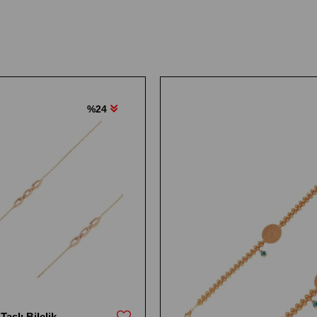
%24
Taşlı Bilelik