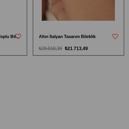
22 Ayar Çeyrek Altın Dorika Toplu Bileklik
Altın İtalyan Tasarım Bileklik
₺29.018,39
₺21.713,49