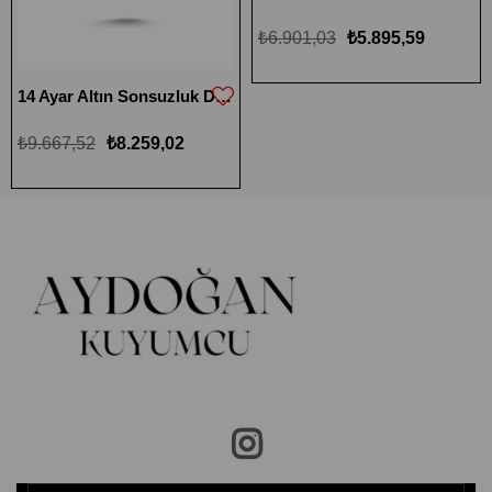
₺6.901,03
₺5.895,59
14 Ayar Altın Sonsuzluk Düğüm Kolye
₺9.667,52
₺8.259,02