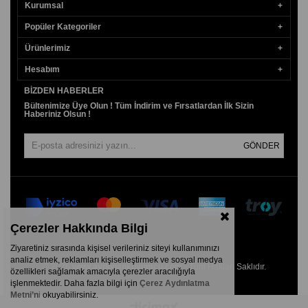
Kurumsal
Popüler Kategoriler
Ürünlerimiz
Hesabım
BIZDEN HABERLER
Bültenimize Üye Olun ! Tüm İndirim ve Fırsatlardan İlk Sizin
Haberiniz Olsun !
GÖNDER
Çerezler Hakkında Bilgi
Ziyaretiniz sırasında kişisel verileriniz siteyi kullanımınızı
analiz etmek, reklamları kişiselleştirmek ve sosyal medya
© 2026
www.aydogankuyumcu.com
- Tüm Hakları Saklıdır.
özellikleri sağlamak amacıyla çerezler aracılığıyla
işlenmektedir. Daha fazla bilgi için
Çerez Aydınlatma
Metni’n
i
okuyabilirsiniz.