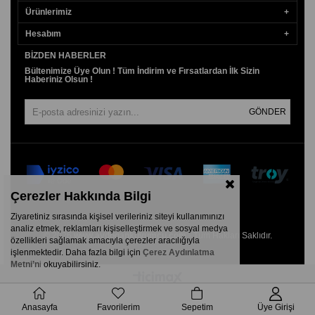
Ürünlerimiz
Hesabım
BIZDEN HABERLER
Bültenimize Üye Olun ! Tüm İndirim ve Fırsatlardan İlk Sizin
Haberiniz Olsun !
GÖNDER
Çerezler Hakkında Bilgi
Ziyaretiniz sırasında kişisel verileriniz siteyi kullanımınızı
analiz etmek, reklamları kişiselleştirmek ve sosyal medya
© 2026
www.aydogankuyumcu.com
- Tüm Hakları Saklıdır.
özellikleri sağlamak amacıyla çerezler aracılığıyla
işlenmektedir. Daha fazla bilgi için
Çerez Aydınlatma
Metni’n
i
okuyabilirsiniz.
Anasayfa
Favorilerim
Sepetim
Üye Girişi