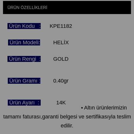
ÜRÜN ÖZELLIKLERI
Ürün Kodu :
KPE1182
Ürün Modeli:
HELİX
Ürün Rengi :
GOLD
Ürün Gramı :
0.40gr
Ürün Ayarı :
14K
• Altın ürünlerimizin
tamamı faturası,garanti belgesi ve sertifikasıyla teslim
edilir.