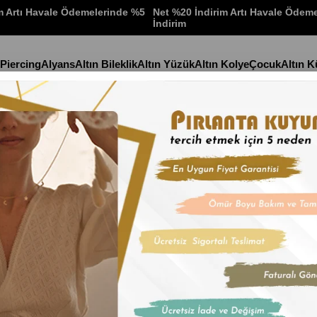
m Artı Havale Ödemelerinde %5
Net %20 İndirim Artı Havale Ödem
İndirim
 Piercing
Alyans
Altın Bileklik
Altın Yüzük
Altın Kolye
Çocuk
Altın 
Boncuklu Bileklik
Stok Kodu
(BLK256
Altın İç İçe 
İndirim Oranı
:
%
18
İn
₺18.965,2
₺6.321,76
'den başlayan