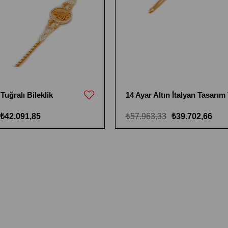
 Tuğralı Bileklik
₺42.091,85
₺57.963,33
₺39.702,66