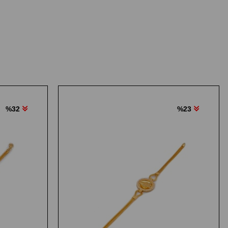
%32
%23