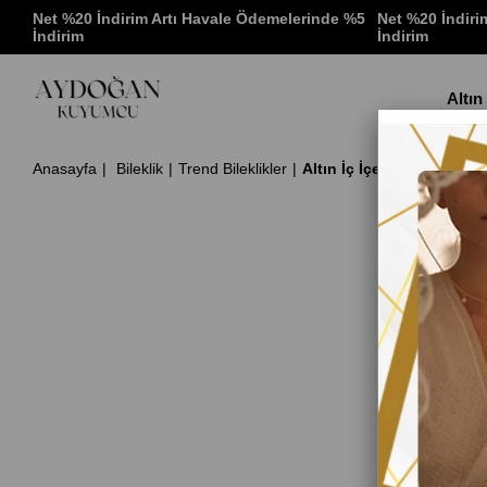
 %5
Net %20 İndirim Artı Havale Ödemelerinde %5
Net %20 İndiri
İndirim
İndirim
Altın
Anasayfa
Bileklik
Trend Bileklikler
Altın İç İçe Halkalı Göz 