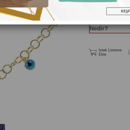
Yüzük Ölç
Nedir?
İstek Listeme
Ekle