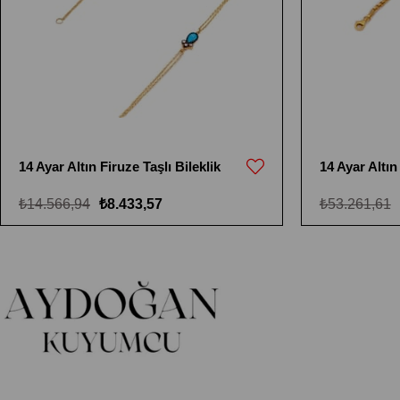
14 Ayar Altın Firuze Taşlı Bileklik
14 Ayar Altın
₺14.566,94
₺8.433,57
₺53.261,61