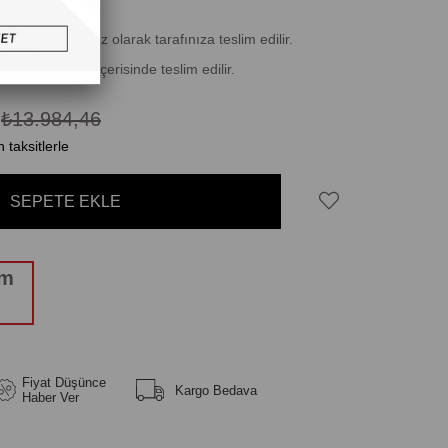
erisinde ücretsiz olarak tarafınıza teslim edilir.
 ile 10 iş günü içerisinde teslim edilir.
1
₺13.984,46
 taksitlerle
üm
Fiyat Düşünce
Kargo Bedava
Haber Ver