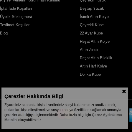
Kişisel Verilerin Korunması Kanunu
Çeyrekli Yüzük
İptal İade Koşulları
Beştaş Yüzük
Üyelik Sözleşmesi
İsimli Altın Kolye
Teslimat Koşulları
Çeyrekli Küpe
Blog
22 Ayar Küpe
Reşat Altın Kolye
Altın Zincir
Reşat Altın Bileklik
Altın Harf Kolye
Dorika Küpe
Çerezler Hakkında Bilgi
Ziyaretiniz sırasında kişisel verileriniz siteyi kullanımınızı analiz etmek,
reklamları kişiselleştirmek ve sosyal medya özellikleri sağlamak amacıyla
çerezler aracılığıyla işlenmektedir. Daha fazla bilgi için
Çerez Aydınlatma
Metni’n
i
okuyabilirsiniz.