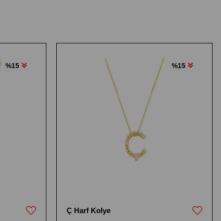
%15
%15
Ç Harf Kolye