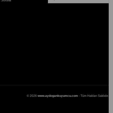
 Sorular
© 2026
www.aydogankuyumcu.com
- Tüm Hakları Saklıdır.