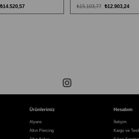
₺14.520,57
₺15.103,77
₺12.903,24
Ürünlerimiz
Hesabım
Alyans
İletişim
Altın Piercing
Kargo ve Tesl