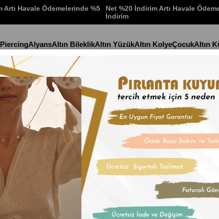
m Artı Havale Ödemelerinde %5
Net %20 İndirim Artı Havale Ödem
İndirim
 Piercing
Alyans
Altın Bileklik
Altın Yüzük
Altın Kolye
Çocuk
Altın 
Stok Kodu
(HKLY41
Altın M Harf 
İndirim Oranı
:
%
15
İn
Maden:Altın
Renk:Yeşil
Ağırlık:1.76gr
Ürün uzunluğu 42 cm