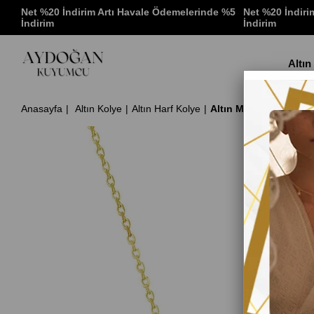
 %5
Net %20 İndirim Artı Havale Ödemelerinde %5
Net %20 İndiri
İndirim
İndirim
Altın
Anasayfa
Altın Kolye
Altın Harf Kolye
Altın M Harf Kolye