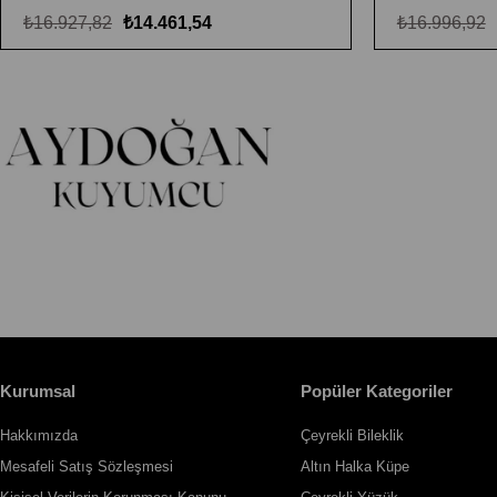
₺16.927,82
₺14.461,54
₺16.996,92
Kurumsal
Popüler Kategoriler
Hakkımızda
Çeyrekli Bileklik
Mesafeli Satış Sözleşmesi
Altın Halka Küpe