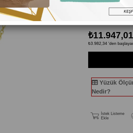
Ayar:14K
Teslimat:1-3 iş günü iç
Özel Siparişlerinizde 7
₺11.947,0
₺3.982,34
'den başlayan
Yüzük Ölç
Nedir?
İstek Listeme
Ekle