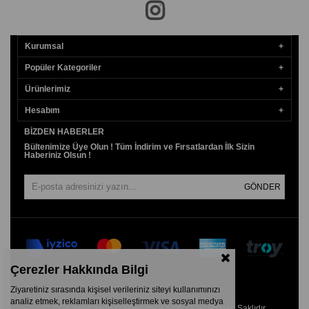
Kurumsal
Popüler Kategoriler
Ürünlerimiz
Hesabım
BIZDEN HABERLER
Bültenimize Üye Olun ! Tüm İndirim ve Fırsatlardan İlk Sizin
Haberiniz Olsun !
GÖNDER
Çerezler Hakkında Bilgi
Ziyaretiniz sırasında kişisel verileriniz siteyi kullanımınızı
analiz etmek, reklamları kişiselleştirmek ve sosyal medya
© 2026
www.aydogankuyumcu.com
- Tüm Hakları Saklıdır.