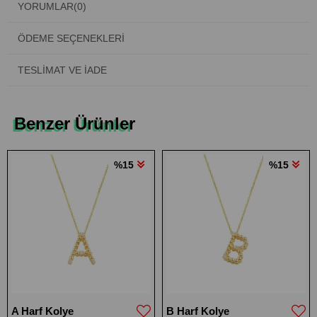
YORUMLAR
(0)
ÖDEME SEÇENEKLERI
TESLIMAT VE İADE
Benzer Ürünler
%15
%15
A Harf Kolye
B Harf Kolye