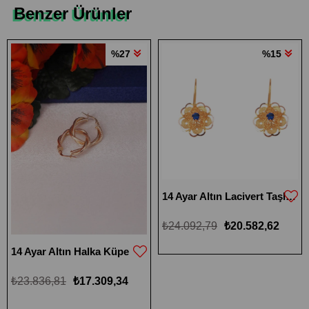
Benzer Ürünler
%27
%15
14 Ayar Altın Lacivert Taşlı Küçük Boy Gül Küpe
₺24.092,79
₺20.582,62
14 Ayar Altın Halka Küpe
₺23.836,81
₺17.309,34