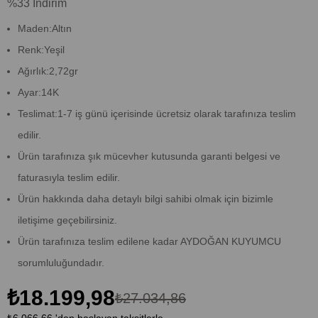
%
33
İndirim
Maden:Altın
Renk:Yeşil
Ağırlık:2,72gr
Ayar:14K
Teslimat:1-7 iş günü içerisinde ücretsiz olarak tarafınıza teslim
edilir.
Ürün tarafınıza şık mücevher kutusunda garanti belgesi ve
faturasıyla teslim edilir.
Ürün hakkında daha detaylı bilgi sahibi olmak için bizimle
iletişime geçebilirsiniz.
Ürün tarafınıza teslim edilene kadar AYDOĞAN KUYUMCU
sorumluluğundadır.
₺18.199,98
₺27.034,86
₺6.066,66
'den başlayan taksitlerle