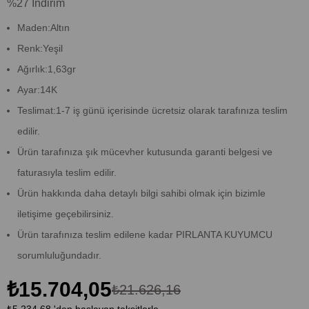
%
27
İndirim
Maden:Altın
Renk:Yeşil
Ağırlık:1,63gr
Ayar:14K
Teslimat:1-7 iş günü içerisinde ücretsiz olarak tarafınıza teslim
edilir.
Ürün tarafınıza şık mücevher kutusunda garanti belgesi ve
faturasıyla teslim edilir.
Ürün hakkında daha detaylı bilgi sahibi olmak için bizimle
iletişime geçebilirsiniz.
Ürün tarafınıza teslim edilene kadar PIRLANTA KUYUMCU
sorumluluğundadır.
₺15.704,05
₺21.626,16
₺5.234,68
'den başlayan taksitlerle