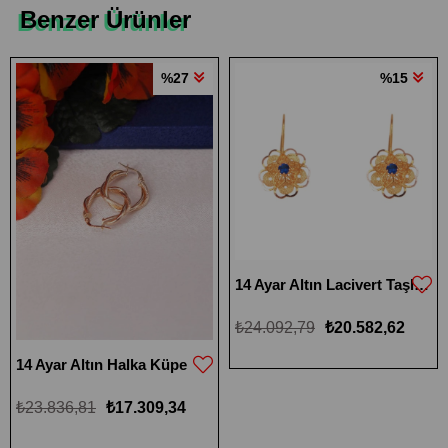
Benzer Ürünler
%27
%15
14 Ayar Altın Lacivert Taşlı Küçük Boy Gül Küpe
₺24.092,79
₺20.582,62
14 Ayar Altın Halka Küpe
₺23.836,81
₺17.309,34