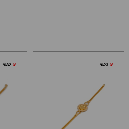
%32
%23