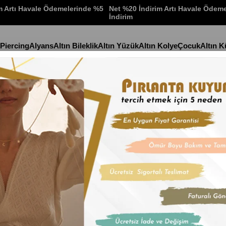
m Artı Havale Ödemelerinde %5
Net %20 İndirim Artı Havale Ödem
İndirim
 Piercing
Alyans
Altın Bileklik
Altın Yüzük
Altın Kolye
Çocuk
Altın 
len Bileklik
Stok Kodu
(BLK267
Altın Taşsız İ
İndirim Oranı
:
%
18
İn
₺11.403,9
₺3.801,32
'den başlayan