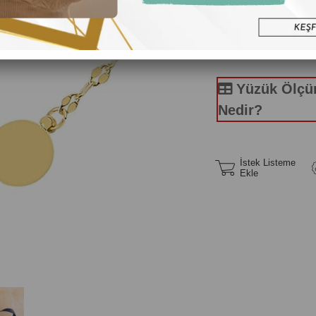
Yüzük Ölç
Nedir?
İstek Listeme
Ekle