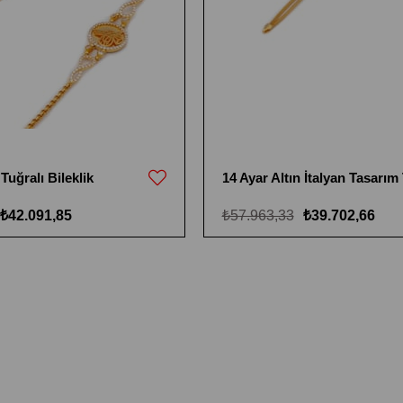
 Tuğralı Bileklik
₺42.091,85
₺57.963,33
₺39.702,66