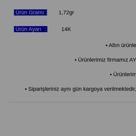
Ürün Gramı :
1,72gr
Ürün Ayarı :
14K
• Altın ürünl
• Ürünlerimiz firmamız 
• Ürünlerim
• Siparişleriniz aynı gün kargoya verilmektedi