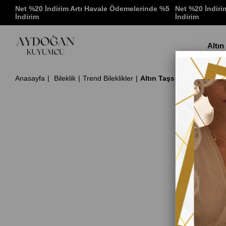
 %5
Net %20 İndirim Artı Havale Ödemelerinde %5
Net %20 İndiri
İndirim
İndirim
Altın
Anasayfa
Bileklik
Trend Bileklikler
Altın Taşsız İsim Yazılabi