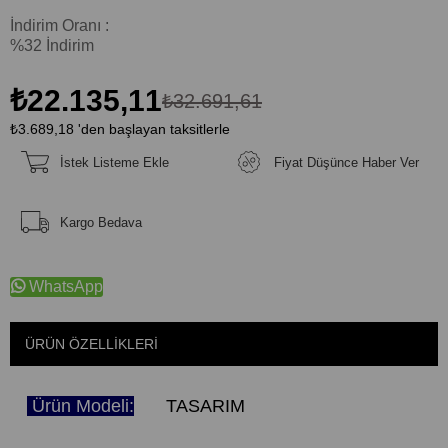
İndirim Oranı
:
%
32
İndirim
₺22.135,11
₺32.691,61
₺3.689,18
'den başlayan taksitlerle
İstek Listeme Ekle
Fiyat Düşünce Haber Ver
Kargo Bedava
WhatsApp
ÜRÜN ÖZELLIKLERI
Ürün Modeli:
TASARIM