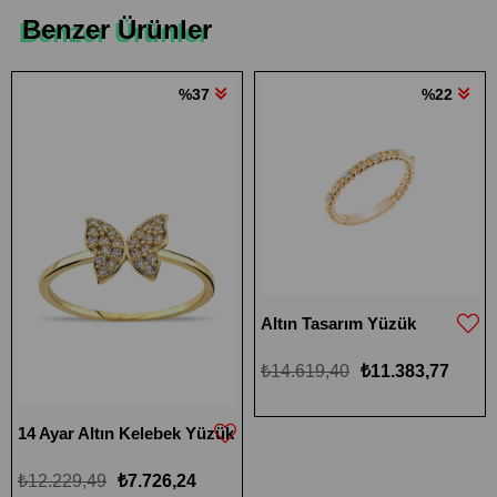
Benzer Ürünler
%37
%22
Altın Tasarım Yüzük
₺14.619,40
₺11.383,77
14 Ayar Altın Kelebek Yüzük
₺12.229,49
₺7.726,24